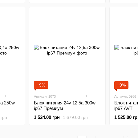
−9%
−9%
1
1
Артикул: 1073
Артикул: 0986
4а 250w
Блок питания 24v 12,5а 300w
Блок питан
ip67 Премиум
ip67 AVT
1 524.00 грн
1 525.00 гр
 грн
1 679.00 грн