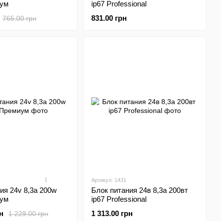
иум
ip67 Professional
831.00 грн
765.00 грн
1
Артикул: 1431
ия 24v 8,3а 200w
Блок питания 24в 8,3а 200вт
иум
ip67 Professional
н
1 313.00 грн
1 229.00 грн