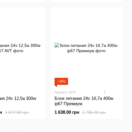
−9%
2
Артикул: 1074
ия 24v 12,5а 300w
Блок питания 24v 16,7а 400w
ip67 Премиум
н
1 638.00 грн
1 677.50 грн
1 795.00 грн