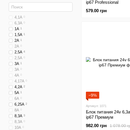
ip67 Professional
579.00 грн
4,1А
0
6,3А
0
1А
1
1,5A
1
2A
1
2А
0
2,5A
4
2,5А
0
3A
1
3А
0
4A
0
4,17A
0
4,2A
2
5A
1
−9%
6A
0
6,25A
2
Артикул: 1071
8A
0
Блок питания 24v 6,3
8,3A
3
ip67 Премиум
8,3А
0
982.00 грн
1 078.00 г
10A
0