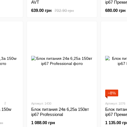
AVT
ip67 Прем
639.00 грн
680.00 грн
702.90 грн
−8%
2
Артикул: 1430
Артикул: 1076
а 150w
Блок питания 24в 6,25а 150вт
Блок питан
ip67 Professional
ip67 Прем
1 088.00 грн
1 135.00 гр
рн