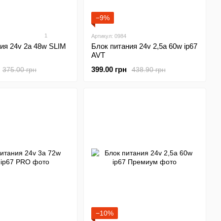
−9%
1
Артикул: 0984
ия 24v 2а 48w SLIM
Блок питания 24v 2,5а 60w ip67
AVT
399.00 грн
375.00 грн
438.90 грн
−10%