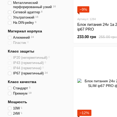
Металлический
перфорированный узкий
16
−9%
Сетевой адаптер
8
Ультратонкий
16
Артикул: 1284
На DIN-рейку
6
Блок питания 24v 1а 
ip67 PRO
Материал корпуса
233.00 грн
255.00 грн
Алюминий
24
Пластик
0
Класс защиты
IP20 (негерметичный)
0
IP43 (герметичный)
0
ІР44 (герметична)
0
IP67 (герметичный)
24
Класс качества
Стандарт
5
Премиум
19
Мощность
10W
1
−12%
24W
1