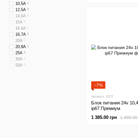
10,5A
1
12,5A
3
14,6A
0
15A
0
16.6А
0
16,7A
1
20A
0
20,8A
1
25A
2
30А
0
50А
0
−7%
Артикул: 1072
Блок питания 24v 10,
ip67 Премиум
1 385.00 грн
1 495.00