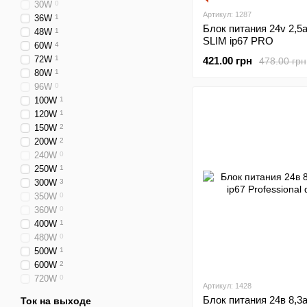
30W
0
Артикул: 1287
36W
1
Блок питания 24v 2,5
48W
1
SLIM ip67 PRO
60W
4
72W
1
421.00 грн
478.00 грн
80W
1
96W
0
100W
1
120W
1
150W
2
200W
2
240W
0
250W
1
300W
3
350W
0
360W
0
400W
1
480W
0
500W
1
600W
2
720W
0
Артикул: 1428
Блок питания 24в 8,3а
Ток на выходе