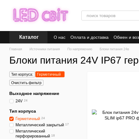
Перейти к основному контенту
Каталог
О нас
Оплата и доставка
Обмен и воз
Главная
Источники питания
По напряжению
Блоки питания 24в
Блоки питания 24V IP67 ге
Тип корпуса:
Герметичный
Очистить фильтр
Выходное напряжение
24V
24
Тип корпуса
Герметичный
24
Металлический закрытый
17
Металлический
перфорированный
18