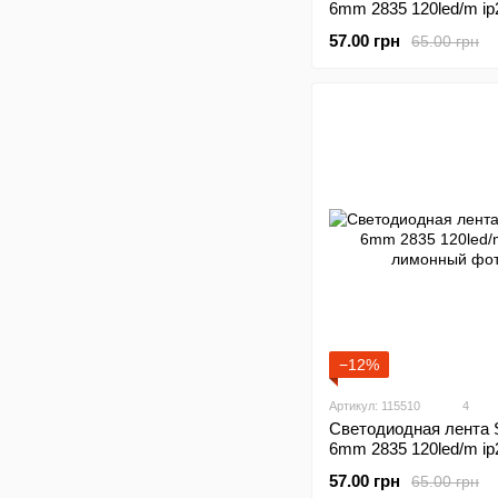
6mm 2835 120led/m ip
розовый
57.00 грн
65.00 грн
−12%
Артикул: 115510
4
Светодиодная лента S
6mm 2835 120led/m ip
лимонный
57.00 грн
65.00 грн