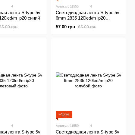
4
Артикул: 11555
4
ая лента S-type 5v
Светодиодная лента S-type 5v
20led/m ip20 синий
6mm 2835 120led/m ip20
желтый
57.00 грн
65.00 грн
65.00 грн
−12%
4
Артикул: 11559
4
ая лента S-type 5v
Светодиодная лента S-type 5v