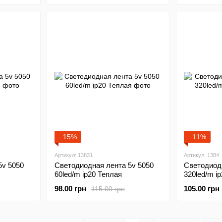
−15%
−11%
Артикул: 13831
Артикул: 1384
5v 5050
Светодиодная лента 5v 5050
Светодиод
60led/m ip20 Теплая
320led/m i
98.00 грн
105.00 грн
115.00 грн