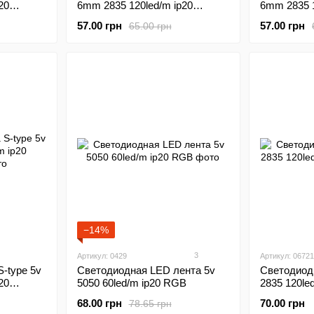
20
6mm 2835 120led/m ip20
6mm 2835 1
оранжевый
фиолетов
57.00 грн
57.00 грн
65.00 грн
−14%
3
Артикул: 0429
Артикул: 06721
Светодиодная LED лента 5v
Светодиод
-type 5v
5050 60led/m ip20 RGB
2835 120le
20
68.00 грн
70.00 грн
78.65 грн