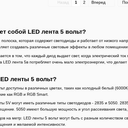
Назад
1
2
Вперед
По
ет собой LED лента 5 вольт?
ая полоска, которая содержит светодиоды и работает от низкого н
воляет создавать различные световые эффекты в любом помещении
ется в том, что каждый диод выдает свет, когда электрический ток
са LED лента 5в потребляет очень мало электроэнергии, что дела
ED ленты 5 вольт?
льт доступны в различных цветах, таких как холодный белый (6000К
кие как RGB и RGB Smart.
ты 5V могут иметь различные типы светодиодов - 2835 и 5050. 28
вещение. 5050 имеют большую мощность и угол рассеивания света,
ов на метр: LED ленты 5 вольт могут быть с разным количеством с
ещения и желаемой интенсивности.