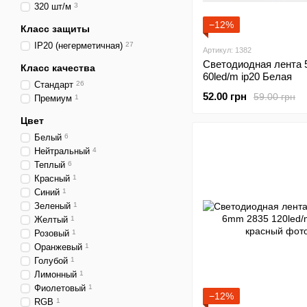
320 шт/м
3
−12%
Класс защиты
IP20 (негерметичная)
27
Артикул: 1382
Светодиодная лента 
Класс качества
60led/m ip20 Белая
Стандарт
26
52.00 грн
59.00 грн
Премиум
1
Цвет
Белый
6
Нейтральный
4
Теплый
6
Красный
1
Синий
1
Зеленый
1
Желтый
1
Розовый
1
Оранжевый
1
Голубой
1
Лимонный
1
Фиолетовый
1
−12%
RGB
1