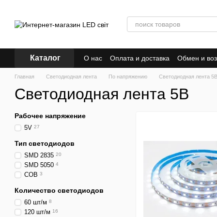
Перейти к основному контенту
Каталог
О нас
Оплата и доставка
Обмен и воз
Главная
Светодиодная лента
По напряжению
Светодиодная лента 5
Светодиодная лента 5В
Рабочее напряжение
5V
27
Тип светодиодов
SMD 2835
20
SMD 5050
4
COB
3
Количество светодиодов
60 шт/м
8
120 шт/м
16