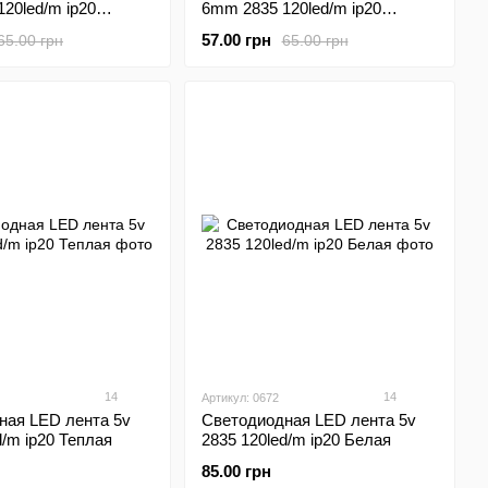
20led/m ip20
6mm 2835 120led/m ip20
ый
голубой
57.00 грн
65.00 грн
65.00 грн
14
14
Артикул: 0672
ная LED лента 5v
Светодиодная LED лента 5v
d/m ip20 Теплая
2835 120led/m ip20 Белая
85.00 грн