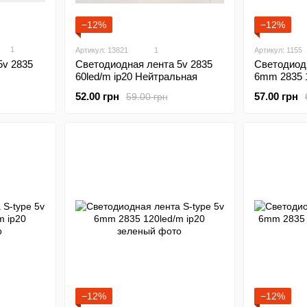
−12%
−12%
1
Артикул: 13821
1
Артикул: 1155
5v 2835
Светодиодн
Светодиодная лента 5v 2835
6mm 2835 1
60led/m ip20 Нейтральная
57.00 грн
52.00 грн
59.00 грн
−12%
−12%