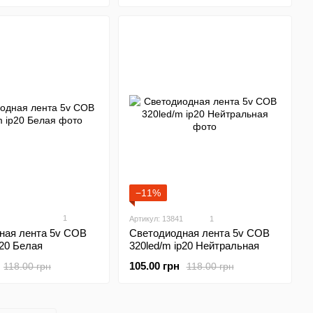
−11%
1
Артикул: 13841
1
ная лента 5v COB
Светодиодная лента 5v COB
p20 Белая
320led/m ip20 Нейтральная
105.00 грн
118.00 грн
118.00 грн