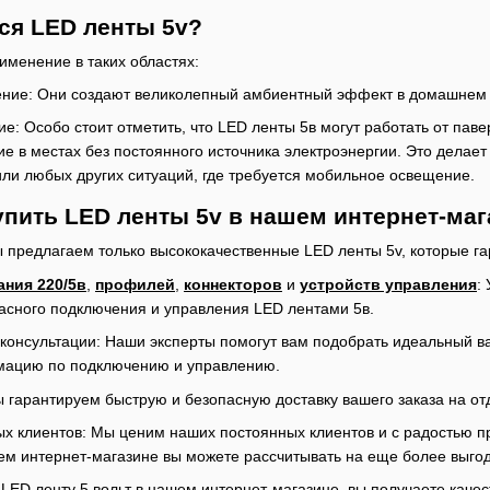
ся LED ленты 5v?
именение в таких областях:
ние: Они создают великолепный амбиентный эффект в домашнем ин
: Особо стоит отметить, что LED ленты 5в могут работать от паве
е в местах без постоянного источника электроэнергии. Это делает
или любых других ситуаций, где требуется мобильное освещение.
упить LED ленты 5v в нашем интернет-ма
ы предлагаем только высококачественные LED ленты 5v, которые г
ания 220/5в
,
профилей
,
коннекторов
и
устройств управления
:
пасного подключения и управления LED лентами 5в.
онсультации: Наши эксперты помогут вам подобрать идеальный ва
ацию по подключению и управлению.
 гарантируем быструю и безопасную доставку вашего заказа на от
ых клиентов: Мы ценим наших постоянных клиентов и с радостью п
ем интернет-магазине вы можете рассчитывать на еще более выго
LED ленту 5 вольт в нашем интернет-магазине, вы получаете кач