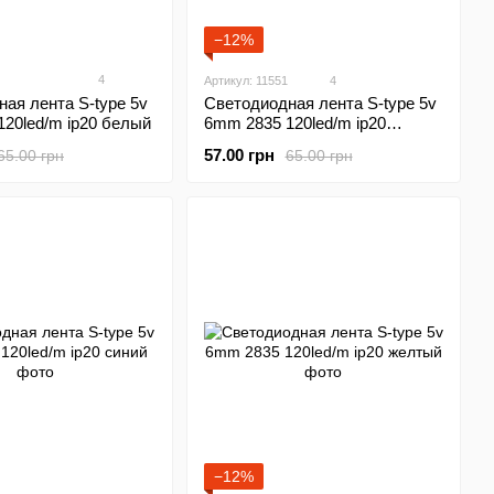
−12%
4
Артикул: 11551
4
ая лента S-type 5v
Светодиодная лента S-type 5v
20led/m ip20 белый
6mm 2835 120led/m ip20
теплый
57.00 грн
65.00 грн
65.00 грн
−12%