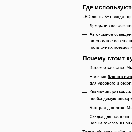
Где используют
LED ленты 5v находят пр
Декоративное освеще
Автономное освещение
автономное освещени
палаточных поездок 
Почему стоит к
Высокое качество: М
Наличие
блоков пит
для удобного и безо
Квалифицированные к
необходимую информ
Быстрая доставка: Мы
Скидки для постоянн
новым заказом в наш
Таким образом, выбирая 