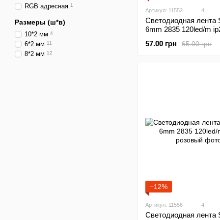
RGB адресная
1
Артикул: 11552
4
Светодиодная лента S
Размеры (ш*в)
6mm 2835 120led/m ip
10*2 мм
4
красный
57.00 грн
65.00 грн
6*2 мм
11
8*2 мм
12
−12%
Артикул: 11556
4
Светодиодная лента S