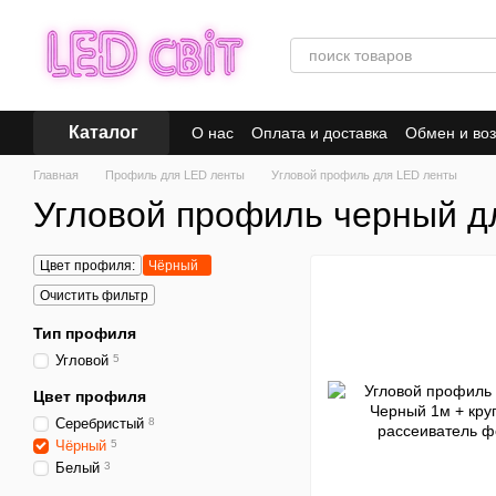
Перейти к основному контенту
Каталог
О нас
Оплата и доставка
Обмен и воз
Главная
Профиль для LED ленты
Угловой профиль для LED ленты
Угловой профиль черный д
Цвет профиля:
Чёрный
Очистить фильтр
Тип профиля
Угловой
5
Цвет профиля
Серебристый
8
Чёрный
5
Белый
3