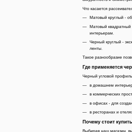
Что касается рассеивате
Матовый круглый - о
Матовый квадратный 
интерьерам.
Черный круглый - эк
ленты.
Такое разнообразие поз
Где применяется че
Черный угловой профиль
в домашнем интерьере
в коммерческих прост
в офисах - для созд
в ресторанах и отел
Почему стоит купить
Выбирая наш магазин, вы