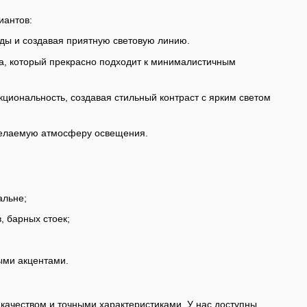
иантов:
ды и создавая приятную световую линию.
та, который прекрасно подходит к минималистичным
циональность, создавая стильный контраст с ярким светом
 желаемую атмосферу освещения.
альне;
, барных стоек;
ыми акцентами.
качеством и точными характеристиками. У нас доступны