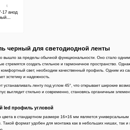
6
-17 анод
ный
ль черный для светодиодной ленты
 вышло за пределы обычной функциональности. Оно стало одним и
ые стремятся создать стильное и гармоничное пространство. Однак
а комфортный свет, необходим качественный профиль. Одним из с
ет эстетику и надежность.
ет устанавливать ленту под углом 45°, что открывает широкие возм
рпус выглядит стильно и современно, становясь органичным элем
й led профиль угловой
о цвета в стандартном размере 16×16 мм является универсальным
. Такой формат удобен для монтажа как в небольших нишах, так и
ю.