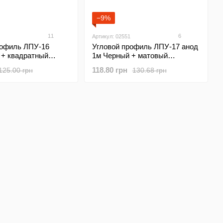
−9%
11
6
Артикул: 02551
рофиль ЛПУ-16
Угловой профиль ЛПУ-17 анод
 + квадратный
1м Черный + матовый
ель
рассеиватель
118.80 грн
125.00 грн
130.68 грн