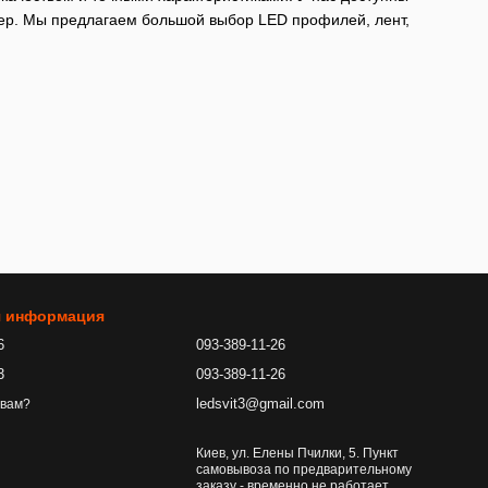
ер. Мы предлагаем большой выбор LED профилей, лент,
я информация
6
093-389-11-26
3
093-389-11-26
ledsvit3@gmail.com
 вам?
Киев, ул. Елены Пчилки, 5. Пункт
самовывоза по предварительному
заказу - временно не работает