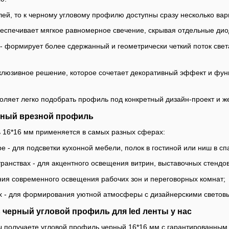
лей, то к черному угловому профилю доступны сразу несколько вар
беспечивает мягкое равномерное свечение, скрывая отдельные дио
- формирует более сдержанный и геометрически четкий поток све
склюзивное решение, которое сочетает декоративный эффект и функ
воляет легко подобрать профиль под конкретный дизайн-проект и
рный врезной профиль
 16*16 мм применяется в самых разных сферах:
 - для подсветки кухонной мебели, полок в гостиной или ниш в сп
ранствах - для акцентного освещения витрин, выставочных стендов
ания современного освещения рабочих зон и переговорных комнат;
ях - для формирования уютной атмосферы с дизайнерскими светов
 черный угловой профиль для led ленты у нас
 получаете угловой профиль черный 16*16 мм с гарантированным 