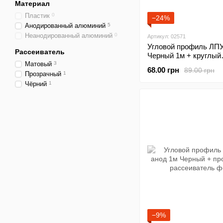
Материал
Пластик
0
−24%
Анодированный алюминий
5
Неанодированный алюминий
0
Артикул: 02571
Угловой профиль ЛПУ
Рассеиватель
Черный 1м + круглый
Матовый
3
рассеиватель
68.00 грн
89.00 грн
Прозрачный
1
Чёрний
1
−9%