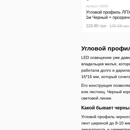
Артикул: 02553
Угловой профиль ЛПУ
1м Черный + прозрач
рассеиватель
118.80 грн
130.68 грн
Угловой профи
LED освещение уже давно
владельцев жилья, котор
работала долго и дарил
16*16 мм, который сочета
Его конструкция позволя
или лестниц. Черный ко
световой линии.
Какой бывает черны
Угловой профиль черног
лент шириной до 8-10 мм
аккуратность и симметри