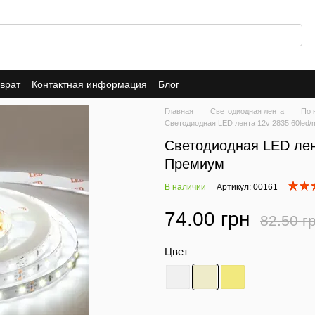
врат
Контактная информация
Блог
Главная
Светодиодная лента
По 
Светодиодная LED лента 12v 2835 60led
Светодиодная LED лен
Премиум
В наличии
Артикул: 00161
74.00 грн
82.50 г
Цвет