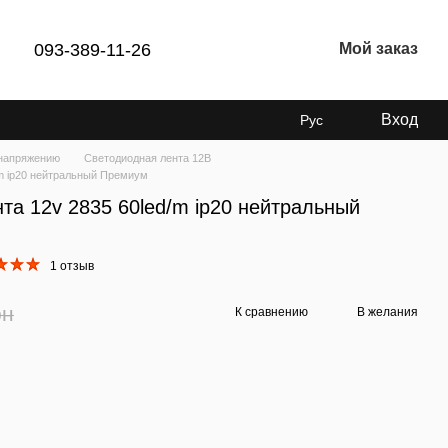
093-389-11-26
Мой заказ
Вход
Рус
напряжению
Светодиодная лента 12В
/m ip20 нейтральный Премиум
та 12v 2835 60led/m ip20 нейтральный
1 отзыв
рн
К сравнению
В желания