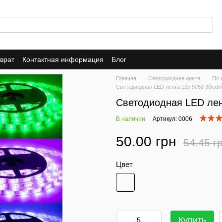
врат
Контактная информация
Блог
Главная
Светодиодная лента
По 
Светодиодная LED лента 12v 5050 30led/
Светодиодная LED лен
В наличии
Артикул: 0006
50.00 грн
54.45 г
Цвет
Купить