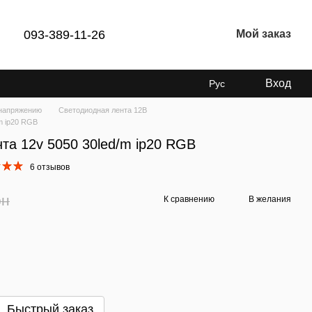
093-389-11-26
Мой заказ
Вход
Рус
напряжению
Светодиодная лента 12В
m ip20 RGB
та 12v 5050 30led/m ip20 RGB
6 отзывов
рн
К сравнению
В желания
Быстрый заказ