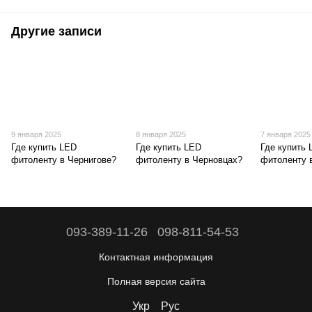
Другие записи
9 января 2025
8 января 2025
7 января 2025
Где купить LED
Где купить LED
Где купить
фитоленту в Чернигове?
фитоленту в Черновцах?
фитоленту 
093-389-11-26
098-811-54-53
Контактная информация
Полная версия сайта
Укр
Рус