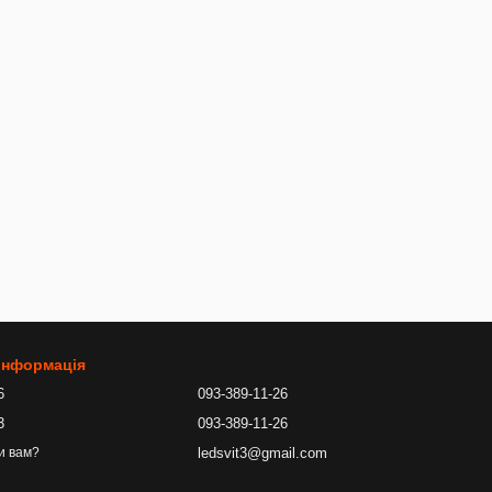
 інформація
6
093-389-11-26
3
093-389-11-26
ledsvit3@gmail.com
и вам?