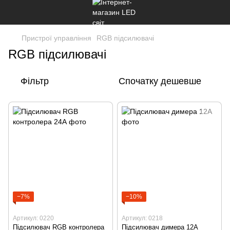
Пристрої управління
RGB підсилювачі
RGB підсилювачі
Фільтр
Спочатку дешевше
−7%
−10%
Артикул: 0220
Артикул: 0218
Підсилювач RGB контролера
Підсилювач димера 12А