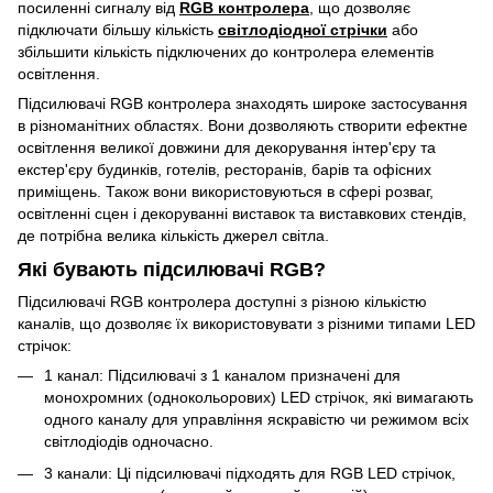
посиленні сигналу від
RGB контролера
, що дозволяє
підключати більшу кількість
світлодіодної стрічки
або
збільшити кількість підключених до контролера елементів
освітлення.
Підсилювачі RGB контролера знаходять широке застосування
в різноманітних областях. Вони дозволяють створити ефектне
освітлення великої довжини для декорування інтер'єру та
екстер'єру будинків, готелів, ресторанів, барів та офісних
приміщень. Також вони використовуються в сфері розваг,
освітленні сцен і декоруванні виставок та виставкових стендів,
де потрібна велика кількість джерел світла.
Які бувають підсилювачі RGB?
Підсилювачі RGB контролера доступні з різною кількістю
каналів, що дозволяє їх використовувати з різними типами LED
стрічок:
1 канал: Підсилювачі з 1 каналом призначені для
монохромних (однокольорових) LED стрічок, які вимагають
одного каналу для управління яскравістю чи режимом всіх
світлодіодів одночасно.
3 канали: Ці підсилювачі підходять для RGB LED стрічок,