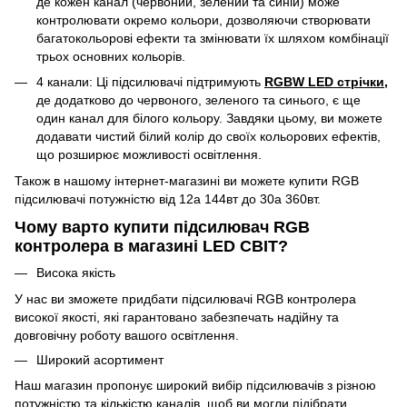
де кожен канал (червоний, зелений та синій) може
контролювати окремо кольори, дозволяючи створювати
багатокольорові ефекти та змінювати їх шляхом комбінації
трьох основних кольорів.
4 канали: Ці підсилювачі підтримують
RGBW LED стрічки,
де додатково до червоного, зеленого та синього, є ще
один канал для білого кольору. Завдяки цьому, ви можете
додавати чистий білий колір до своїх кольорових ефектів,
що розширює можливості освітлення.
Також в нашому інтернет-магазині ви можете купити RGB
підсилювачі потужністю від 12а 144вт до 30а 360вт.
Чому варто купити підсилювач RGB
контролера в магазині LED СВІТ?
Висока якість
У нас ви зможете придбати підсилювачі RGB контролера
високої якості, які гарантовано забезпечать надійну та
довговічну роботу вашого освітлення.
Широкий асортимент
Наш магазин пропонує широкий вибір підсилювачів з різною
потужністю та кількістю каналів, щоб ви могли підібрати