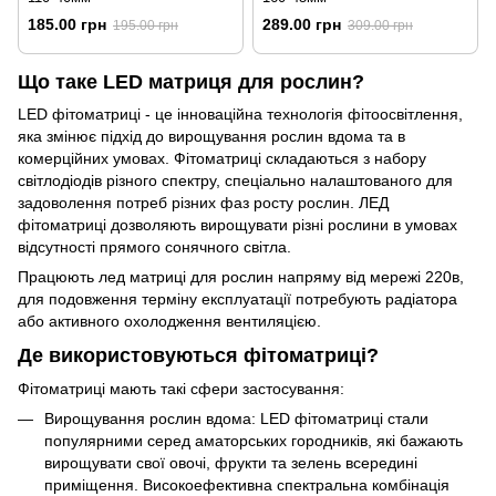
185.00 грн
289.00 грн
195.00 грн
309.00 грн
Що таке LED матриця для рослин?
LED фітоматриці - це інноваційна технологія фітоосвітлення,
яка змінює підхід до вирощування рослин вдома та в
комерційних умовах. Фітоматриці складаються з набору
світлодіодів різного спектру, спеціально налаштованого для
задоволення потреб різних фаз росту рослин. ЛЕД
фітоматриці дозволяють вирощувати різні рослини в умовах
відсутності прямого сонячного світла.
Працюють лед матриці для рослин напряму від мережі 220в,
для подовження терміну експлуатації потребують радіатора
або активного охолодження вентиляцією.
Де використовуються фітоматриці?
Фітоматриці мають такі сфери застосування:
Вирощування рослин вдома: LED фітоматриці стали
популярними серед аматорських городників, які бажають
вирощувати свої овочі, фрукти та зелень всередині
приміщення. Високоефективна спектральна комбінація