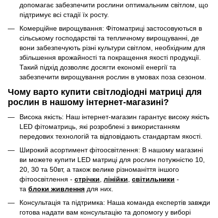
допомагає забезпечити рослини оптимальним світлом, що
підтримує всі стадії їх росту.
Комерційне вирощування: Фітоматриці застосовуються в
сільському господарстві та тепличному вирощуванні, де
вони забезпечують різні культури світлом, необхідним для
збільшення врожайності та покращення якості продукції.
Такий підхід дозволяє досягти економії енергії та
забезпечити вирощування рослин в умовах поза сезоном.
Чому варто купити світлодіодні матриці для
рослин в нашому інтернет-магазині?
Висока якість: Наш інтернет-магазин гарантує високу якість
LED фітоматриць, які розроблені з використанням
передових технологій та відповідають стандартам якості.
Широкий асортимент фітоосвітлення: В нашому магазині
ви можете купити LED матриці для рослин потужністю 10,
20, 30 та 50вт, а також велике різноманіття іншого
фітоосвітлення -
стрічки
,
лінійки
,
світильники
-
та
блоки живлення
для них.
Консультація та підтримка: Наша команда експертів завжди
готова надати вам консультацію та допомогу у виборі