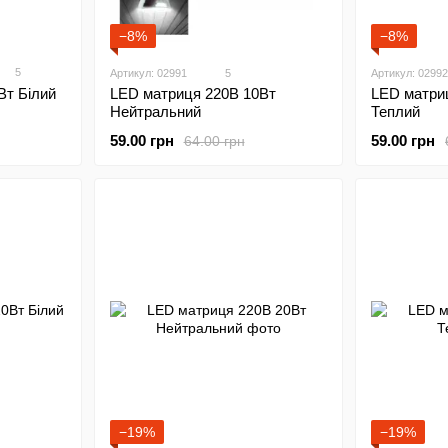
−8%
−8%
5
Артикул: 02991
5
Артикул: 02992
Вт Білий
LED матриця 220В 10Вт
LED матри
Нейтральний
Теплий
59.00 грн
59.00 грн
64.00 грн
−19%
−19%