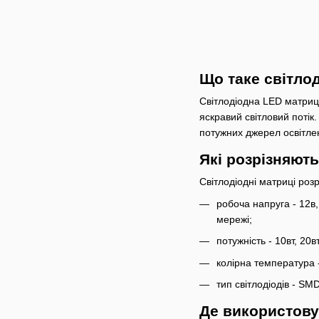
Що таке світло
Світлодіодна LED матриц
яскравий світловий потік
потужних джерел освітлен
Які розрізняют
Світлодіодні матриці роз
робоча напруга - 12в
мережі;
потужність - 10вт, 20вт
колірна температура 
тип світлодіодів - SM
Де використову