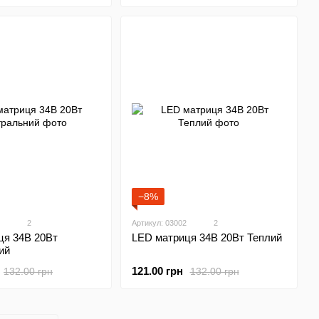
−8%
2
Артикул: 03002
2
ця 34В 20Вт
LED матриця 34В 20Вт Теплий
ий
121.00 грн
132.00 грн
132.00 грн