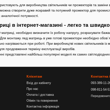
ористовують для виробництва світильників чи прожекторів та заміни 
ожна створити дуже яскравий та потужний прожектор для промисло
 аналогічної потужності.
иці в інтернет-магазині - легко та швидко
 матриці, необхідно визначити їх робочу напругу, розрахувати бажану
. Для монтажу лед матриць в уже готові прожектори необхідно обов
но нагріваються при роботі. При виробництві нових світильників із 
ля продовження терміну експлуатації виробів.
ні представлені найбільш популярні моделі як самих світлодіодних 
Клієнтам
Контактна
Вхід до кабінету
093-389-11-2
Про нас
098-811-54-5
Оплата і доставка
Передзвонит
Обмін та повернення
Контактна інформація