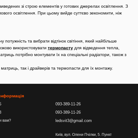
виведених зі строю елементів у готових джерелах освітлення. З
вого освітлення. При цьому вийде суттєво зекономити, ніж
 потужність та вибрати відтінок світіння, який найбільше
`язково використовувати
термопасту
для відведення тепла,
матриць потрібно монтувати їх на спеціальні радіатори, також з
матриць, так і драйверів та термопасти для їх монтажу.
 інформація
6
093-389-11-26
3
093-389-11-26
ledsvit3@gmail.com
и вам?
Київ, вул. Олени Пчілки, 5. Пункт