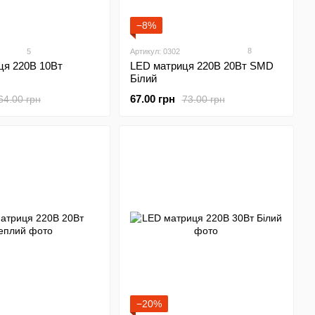
−8%
8
5
Артикул: 0302
LED матриця 220В 20Вт SMD
ця 220В 10Вт
Білий
67.00 грн
73.00 грн
64.00 грн
−20%