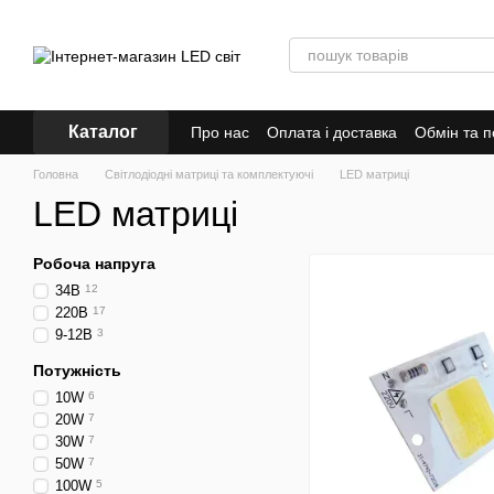
Перейти до основного контенту
Каталог
Про нас
Оплата і доставка
Обмін та 
Головна
Світлодіодні матриці та комплектуючі
LED матриці
LED матриці
Робоча напруга
34В
12
220В
17
9-12В
3
Потужність
10W
6
20W
7
30W
7
50W
7
100W
5