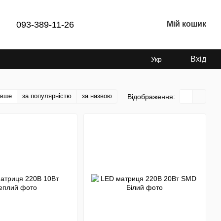
093-389-11-26
Мій кошик
Вхід
Укр
евше
за популярністю
за назвою
Відображення: