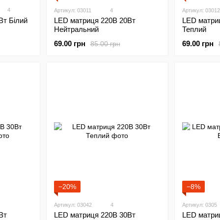
4
Артикул: 03011
4
Артикул: 03012
Вт Білий
LED матриця 220В 20Вт
LED матри
Нейтральний
Теплий
69.00 грн
69.00 грн
85.00 грн
−20%
−8%
Артикул: 03042
4
Артикул: 0305
LED матри
Вт
LED матриця 220В 30Вт