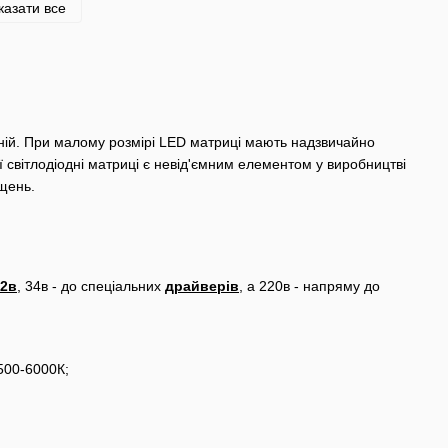
казати все
ній. При малому розмірі LED матриці мають надзвичайно
 світлодіодні матриці є невід'ємним елементом у виробництві
іщень.
12в
, 34в - до спеціальних
драйверів
, а 220в - напряму до
500-6000К;