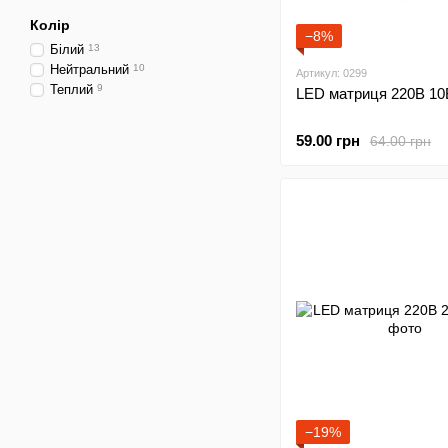
Колір
−8%
Білий
13
Нейтральний
10
Артикул: 0299
Теплий
9
LED матриця 220В 10
59.00 грн
64.00 грн
−19%