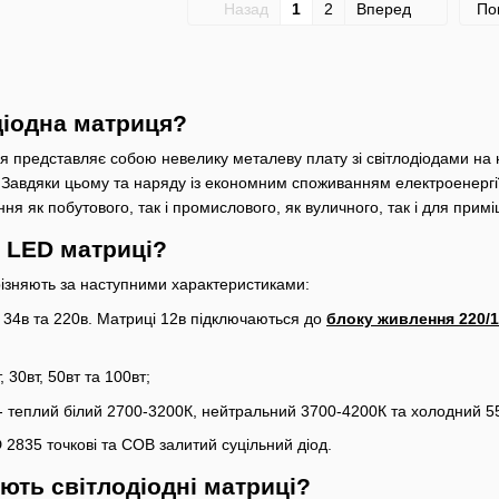
Назад
1
2
Вперед
По
діодна матриця?
я представляє собою невелику металеву плату зі світлодіодами на 
. Завдяки цьому та наряду із економним споживанням електроенергії
ня як побутового, так і промислового, як вуличного, так і для прим
ь LED матриці?
різняють за наступними характеристиками:
, 34в та 220в. Матриці 12в підключаються до
блоку живлення 220/
, 30вт, 50вт та 100вт;
- теплий білий 2700-3200К, нейтральний 3700-4200К та холодний 5
D 2835 точкові та COB залитий суцільний діод.
ють світлодіодні матриці?