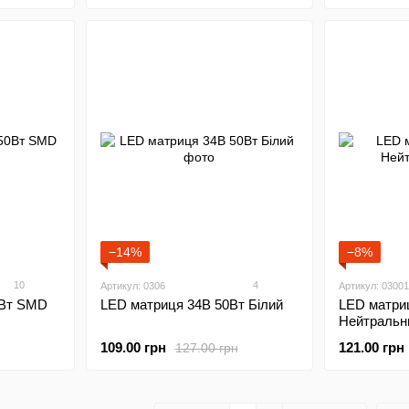
−14%
−8%
10
4
Артикул: 0306
Артикул: 03001
0Вт SMD
LED матриця 34В 50Вт Білий
LED матри
Нейтральн
109.00 грн
121.00 грн
127.00 грн