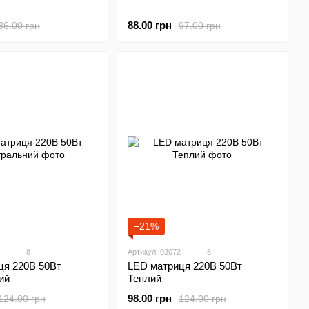
88.00 грн
86.00 грн
97.00 грн
−21%
8
Артикул: 03072
8
ця 220В 50Вт
LED матриця 220В 50Вт
ий
Теплий
98.00 грн
124.00 грн
124.00 грн