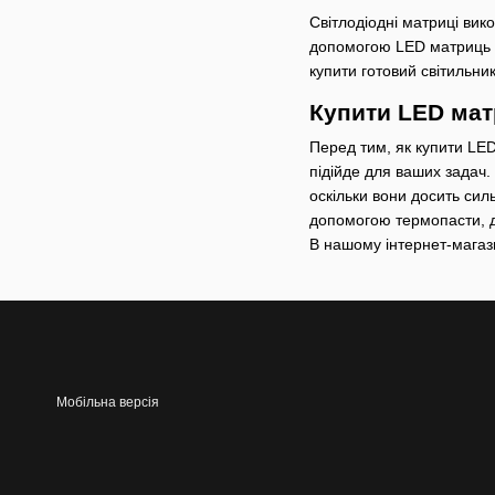
Світлодіодні матриці вик
допомогою LED матриць м
купити готовий світильник
Купити LED матр
Перед тим, як купити LED
підійде для ваших задач
оскільки вони досить силь
допомогою термопасти, д
В нашому інтернет-магази
Мобільна версія