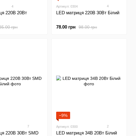
4
4
Артикул: 0304
LED матриця 220В 30Вт Білий
ця 220В 20Вт
78.00 грн
98.00 грн
85.00 грн
−9%
7
2
Артикул: 0300
ця 220В 30Вт SMD
LED матриця 34В 20Вт Білий