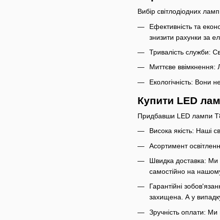
Вибір світлодіодних ламп
Ефективність та екон
знизити рахунки за е
Тривалість служби: С
Миттєве ввімкнення: 
Екологічність: Вони 
Купити LED ламп
Придбавши LED лампи T8 
Висока якість: Наші с
Асортимент освітлен
Швидка доставка: Ми 
самостійно на нашому
Гарантійні зобов'язан
захищена. А у випадк
Зручність оплати: Ми