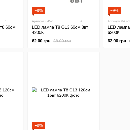
−9%
−9%
2
4
Артикул: 0452
Артикул: 04521
 т8 60см
LED лампа Т8 G13 60см 8вт
LED лампа
4200К
6200К
62.00 грн
62.00 грн
68.00 грн
−9%