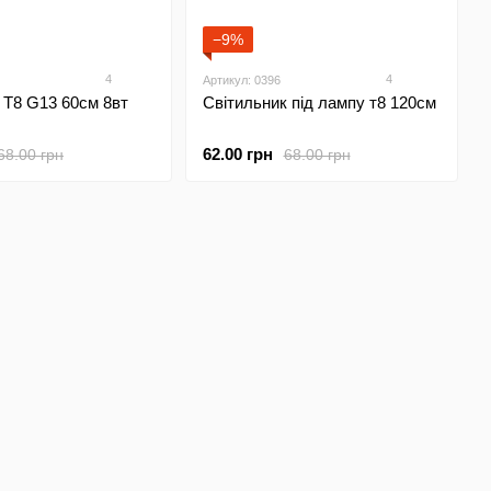
−9%
4
4
Артикул: 0396
 Т8 G13 60см 8вт
Світильник під лампу т8 120см
62.00 грн
68.00 грн
68.00 грн