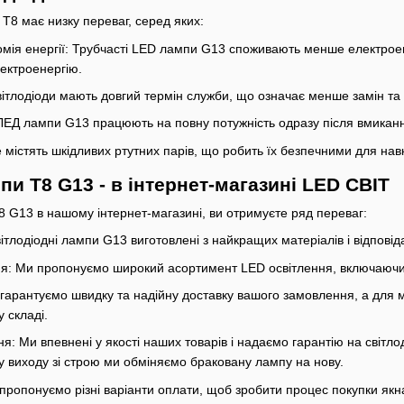
 T8 має низку переваг, серед яких:
омія енергії: Трубчасті LED лампи G13 споживають менше електрое
лектроенергію.
вітлодіоди мають довгий термін служби, що означає менше замін та
ЛЕД лампи G13 працюють на повну потужність одразу після вмикан
не містять шкідливих ртутних парів, що робить їх безпечними для н
и T8 G13 - в інтернет-магазині LED СВІТ
G13 в нашому інтернет-магазині, ви отримуєте ряд переваг:
вітлодіодні лампи G13 виготовлені з найкращих матеріалів і відпов
ня: Ми пропонуємо широкий асортимент LED освітлення, включаюч
гарантуємо швидку та надійну доставку вашого замовлення, а для 
 складі.
ня: Ми впевнені у якості наших товарів і надаємо гарантію на світл
у виходу зі строю ми обміняємо браковану лампу на нову.
 пропонуємо різні варіанти оплати, щоб зробити процес покупки якн