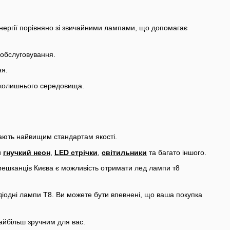
нергії порівняно зі звичайними лампами, що допомагає
 обслуговування.
ня.
авколишнього середовища.
ідають найвищим стандартам якості.
и
гнучкий неон
,
LED стрічки
,
світильники
та багато іншого.
мешканців Києва є можливість отримати лед лампи т8
одіодні лампи T8. Ви можете бути впевнені, що ваша покупка
айбільш зручним для вас.