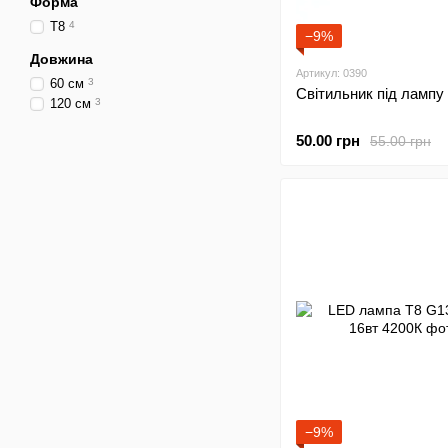
Форма
T8
4
−9%
Довжина
Артикул: 0390
60 см
3
Світильник під лампу
120 см
3
50.00 грн
55.00 грн
−9%