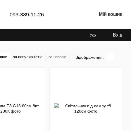
093-389-11-26
Мій кошик
Вхід
Укр
евше
за популярністю
за назвою
Відображення: