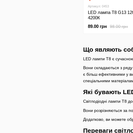
Артикул: 0453
LED лампа Т8 G13 12
4200К
89.00 грн
98.00 грн
Що являють соб
LED лампи T8 є сучасно
Вони складаються з ряду с
є більш ефективними у ви
спеціальними матеріалам
Які бувають LE
Світлодіодні лампи T8 до
Вони розрізняються за пот
Додатково, ви можете обр
Переваги світл