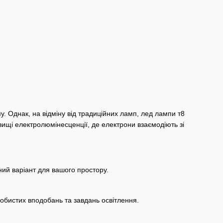
му. Однак, на відміну від традиційних ламп, лед лампи т8
вищі електролюмінесценції, де електрони взаємодіють зі
ний варіант для вашого простору.
собистих вподобань та завдань освітлення.