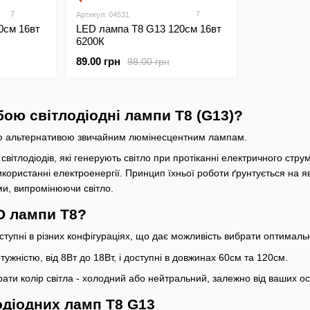
7
7
Артикул: 04531
0см 16вт
LED лампа Т8 G13 120см 16вт
6200К
89.00 грн
98.00 грн
ою світлодіодні лампи T8 (G13)?
ю альтернативою звичайним люмінесцентним лампам.
вітлодіодів, які генерують світло при протіканні електричного стру
користанні електроенергії. Принцип їхньої роботи ґрунтується на я
и, випромінюючи світло.
D лампи T8?
ступні в різних конфігураціях, що дає можливість вибрати оптималь
ужністю, від 8Вт до 18Вт, і доступні в довжинах 60см та 120см.
ати колір світла - холодний або нейтральний, залежно від ваших о
одіодних ламп T8 G13