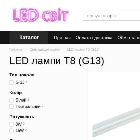
Перейти до основного контенту
Каталог
Про нас
Оплата і доставка
Обмін та 
Головна
Світлодіодні лампи
LED лампи Т8 (G13)
LED лампи Т8 (G13)
Тип цоколя
G 13
6
Колір
Білий
2
Нейтральний
2
Потужність
8W
2
16W
2