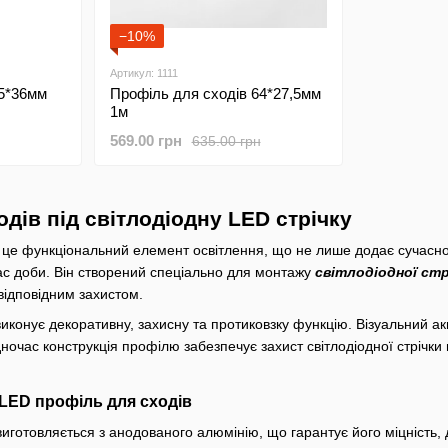
−10%
Артикул: 1111
65*36мм
Профіль для сходів 64*27,5мм
1м
569.00 грн
635.00 грн
дів під світлодіодну LED стрічку
 це функціональний елемент освітлення, що не лише додає сучасног
с доби. Він створений спеціально для монтажу
світлодіодної стр
відповідним захистом.
конує декоративну, захисну та протиковзку функцію. Візуальний акцен
ночас конструкція профілю забезпечує захист світлодіодної стрічки
 LED профіль для сходів
готовляється з анодованого алюмінію, що гарантує його міцність, до