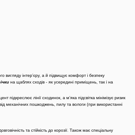
о вигляду інтер’єру, а й підвищує комфорт і безпеку
ічки
на щаблях сходів - як усередині приміщень, так і на
т підкреслює лінії сходинок, а м’яка підсвітка мінімізує ризик
 від механічних пошкоджень, пилу та вологи (при використанні
вговічність та стійкість до корозії. Також має спеціальну