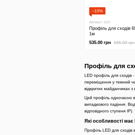
−10%
Артикул: 1110
Профіль для сходів 
1м
535.00 грн
595.00 грн
Профіль для схо
LED профіль для сходів -
переміщення у темний ча
відкритих майданчиках з 
Цей профіль одночасно ви
випадкового падіння. Вод
відповідного ступеня IP).
Які особливості має
Профіль LED для сходів ви