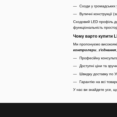
Сходи у громадських 
Вуличні конструкції (
Сходовий LED профіль до
функціональність простор
Чому варто купити L
Ми пропонуємо високоякіс
контролери
,
з'єднання
Професійну консульта
Доступні ціни та зру
Швидку доставку по У
Гарантію на всі товар
У нас ви знайдете усе, щ