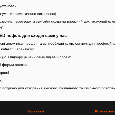
установах
за умови герметичного виконання)
зволяє перетворити звичайні сходи на виразний архітектурний елем
у.
ED пофіль для сходів саме у нас
ні алюмінієві профілі та всі необхідні комплектуючі для професійно
,
кабелі
. Гарантуємо:
цію з підбору рішень саме під ваш проєкт
чні форми оплати
країні
и.
о потрібно для створення якісного, безпечного та стильного освітле
Клієнтам
Контактна