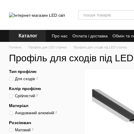
Перейти до основного контенту
Каталог
Про нас
Оплата і доставка
Обмін та 
Головна
Профіль для LED стрічки
Профіль для сходів під LED стрічку
Профіль для сходів під LED
Тип профілю
Для сходів
2
Колір профілю
Сріблястий
2
Матеріал
Анодований алюміній
2
Розсіювач
Матовий
2