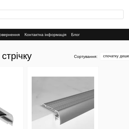
повернення
Контактна інформація
Блог
 стрічку
спочатку деш
Сортування: