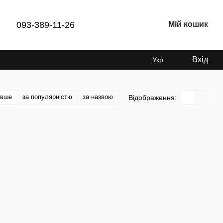
093-389-11-26
Мій кошик
Вхід
Укр
евше
за популярністю
за назвою
Відображення: