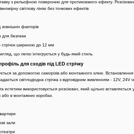
тавку з рельєфною поверхнею для протиковзкого ефекту. Розсіювач -
вномірну світлову лінію без точкових ефектів.
д зовнішніх факторів
я для безпеки
тю стрічок шириною до 12 мм
игляд, що легко інтегрується у будь-який стиль.
рофіль для сходів під LED стрічку
ється за допомогою саморізів або монтажного клею. Встановлення м
адається світлодіодна стрічка з відповідним живленням - 12V, 24V ч
та естетики використовується розсіювач, який щільно вставляється 
и або в монтажних коробах.
квартири
ові зали
нотеатри