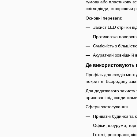
гумову або пластикову вс
світлодіоди, створюючи рі
Основні переваги:
Захист LED стрічки ві
Протиковзка поверхн
Сумісність з більшіс
Акуратний зовнішній в
Де використовують п
Профіль для сходів монту
покриття. Всередину закл
Для додаткового захисту 
приховані під сходинкам
Сфери застосування
Приватні будинки та 
Офіси, шоуруми, торг
Готелі, ресторани, кі