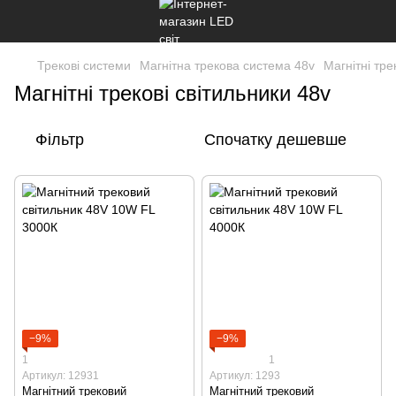
Трекові системи
Магнітна трекова система 48v
Магнітні тре
Магнітні трекові світильники 48v
Фільтр
Спочатку дешевше
−9%
−9%
1
1
Артикул: 12931
Артикул: 1293
Магнітний трековий
Магнітний трековий