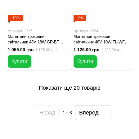
−10%
−9%
Артикул: 1315
Артикул: 1294
Магнітний трековий
Магнітний трековий
світильник 48V 18W GR-BT
світильник 48V 10W FL-WF
Bluetooth Smart 3000К-6000К
Wi-Fi Smart 3000К-6000К
1 059.00 грн
1 125.00 грн
1 175.00 грн
1 239.00 грн
Купити
Купити
Показати ще 20 товарів
Назад
Вперед
1
з 3