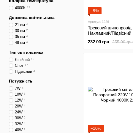
Колірна температура
4000К
32
−9%
Довжина світильника
Артикул: 1226
21 см
4
Трековий шинопровід
30 см
2
Накладний/Підвісний
35 см
4
1м
232.00 грн
255.00 грн
48 см
4
Тип світильника
Лінійний
12
Спот
17
Підвісний
3
Потужність
7W
4
10W
5
12W
4
20W
4
24W
4
30W
6
32W
4
−10%
40W
1