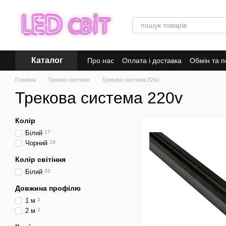
Перейти до основного контенту
Каталог
Про нас
Оплата і доставка
Обмін та 
Головна
Трекові системи
Трекова система 220v
Трекова система 220v
Колір
Білий
17
Чорний
19
Колір світіння
Білий
32
Довжина профілю
1 м
2
2 м
2