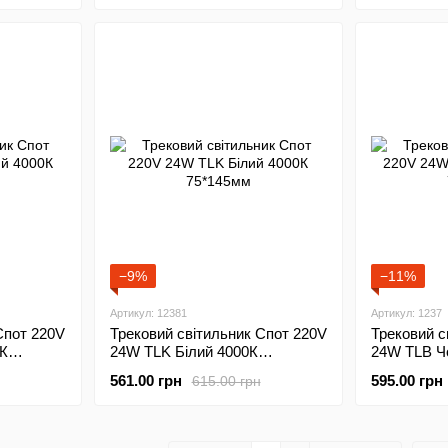
−9%
−11%
Артикул: 12381
Артикул: 1237
Спот 220V
Трековий світильник Спот 220V
Трековий с
К
24W TLK Білий 4000К
24W TLB Ч
75*145мм
70*125мм
561.00 грн
595.00 грн
615.00 грн