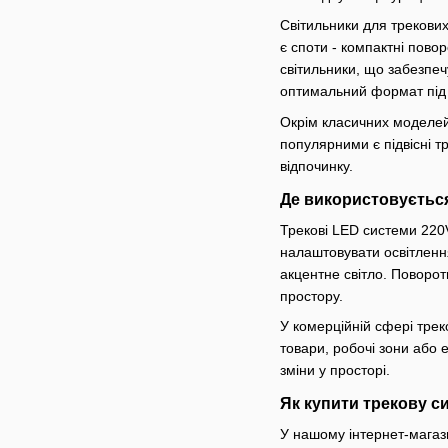
Світильники для трекових
є споти - компактні повор
світильники, що забезпеч
оптимальний формат під 
Окрім класичних моделей,
популярними є підвісні т
відпочинку.
Де використовується
Трекові LED системи 220V
налаштовувати освітлення
акцентне світло. Поворот
простору.
У комерційній сфері тре
товари, робочі зони або 
зміни у просторі.
Як купити трекову с
У нашому інтернет-магази