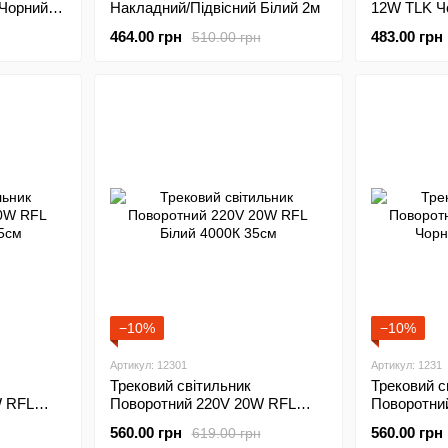
 Чорний
Накладний/Підвісний Білий 2м
12W TLK Ч
70*140мм
464.00 грн
483.00 грн
510.00 грн
−10%
−10%
Артикул: 12301
Артикул: 1231
Трековий світильник
Трековий с
W RFL
Поворотний 220V 20W RFL
Поворотни
Білий 4000К 35см
Чорний 40
560.00 грн
560.00 грн
619.00 грн