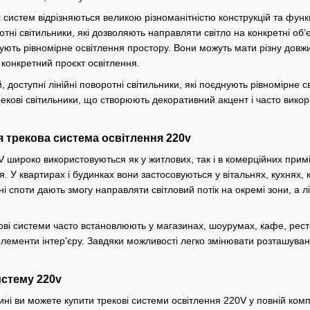
 систем відрізняються великою різноманітністю конструкцій та фун
отні світильники, які дозволяють направляти світло на конкретні об
ують рівномірне освітлення простору. Вони можуть мати різну довж
конкретний проєкт освітлення.
 доступні лінійні поворотні світильники, які поєднують рівномірне 
рекові світильники, що створюють декоративний акцент і часто викор
 трекова система освітлення 220v
 широко використовуються як у житлових, так і в комерційних примі
. У квартирах і будинках вони застосовуються у вітальнях, кухнях,
ні споти дають змогу направляти світловий потік на окремі зони, а л
кові системи часто встановлюють у магазинах, шоурумах, кафе, рес
елементи інтер’єру. Завдяки можливості легко змінювати розташуванн
истему 220v
ні ви можете купити трекові системи освітлення 220V у повній ком