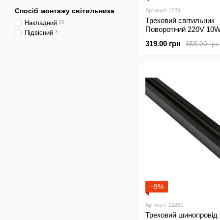
Спосіб монтажу світильника
Артикул: 1229
Трековий світильник
Накладний
29
Поворотний 220V 10
Підвісний
3
Чорний 4000К 21см
319.00 грн
355.00 грн
−9%
Артикул: 12261
Трековий шинопровід