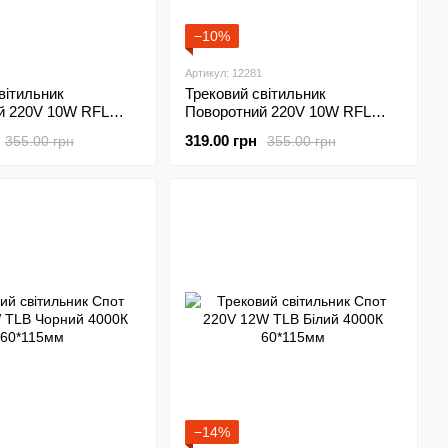
−10%
Артикул: 12281
вітильник
Трековий світильник
й 220V 10W RFL
Поворотний 220V 10W RFL
00К 21см
Білий 4000К 21см
319.00 грн
355.00 грн
355.00 грн
−14%