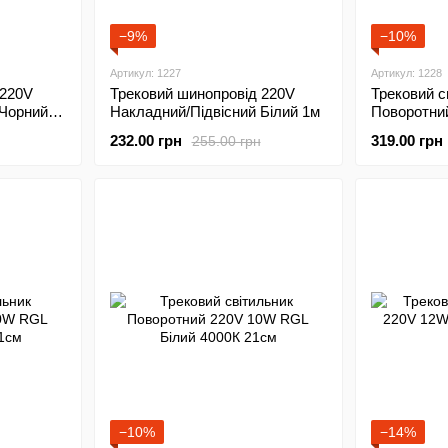
−9%
−10%
Артикул: 1227
Артикул: 1228
 220V
Трековий шинопровід 220V
Трековий с
 Чорний
Накладний/Підвісний Білий 1м
Поворотни
Чорний 40
232.00 грн
319.00 грн
255.00 грн
−10%
−14%