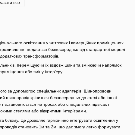
казати все
кціонального освітлення у житлових і комерційних приміщеннях.
ктроживлення подається безпосередньо від стандартної мережі
 додаткових трансформаторів.
ильників, переміщуючи їх вздовж шини та змінюючи напрямок
приміщення або зміну інтер’єру.
нього за допомогою спеціальних адаптерів. Шинопроводи
ний шинопровід кріпиться безпосередньо до стелі або іншої
т встановлюється на тросах або спеціальних підвісах і
сокими стелями або відкритими інтер’єрами.
 білому. Це дозволяє гармонійно інтегрувати освітлення у
нопроводів становить 1м та 2м, що дає змогу легко формувати