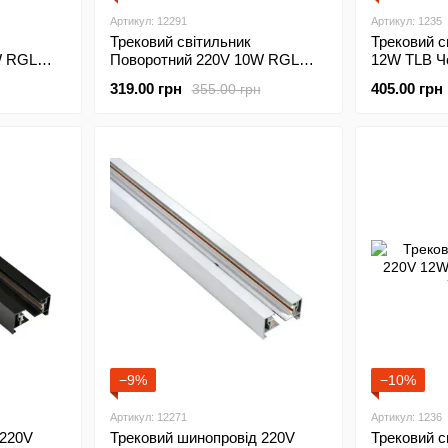
Артикул: 12291
Артикул: 1235
Трековий світильник
Трековий с
W RGL
Поворотний 220V 10W RGL
12W TLB Ч
Білий 4000К 21см
60*115мм
319.00 грн
405.00 грн
355.00 грн
−9%
−10%
Артикул: 12271
Артикул: 1236
 220V
Трековий шинопровід 220V
Трековий с