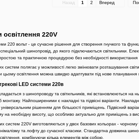
Назад
1
2
Вперед
По
и освітлення 220V
теми 220 вольт - це сучасне рішення для створення гнучкого та фун
 спеціальний шинопровід, до якого підключаються світильники. Еле
простою та практичною процедурою без необхідності використання
их систем полягає у можливості легко змінювати розташування світ
ки цьому освітлення можна швидко адаптувати під нове планування 
 трекові LED системи 220в
кладається з шинопроводу та світильників, які встановлюються на 
б монтажу. Найпоширеними є накладні та підвісні варіанти. Наклад
 універсальним рішенням для більшості приміщень. Підвісний варіан
му на необхідну висоту, що особливо актуально для приміщень з ви
 систем 220V виготовляються у двох базових кольорах - чорному та
ід мінімалізму та лофту до сучасної класики. Стандартна довжина ши
світлення, комбінуючи кілька елементів між собою.