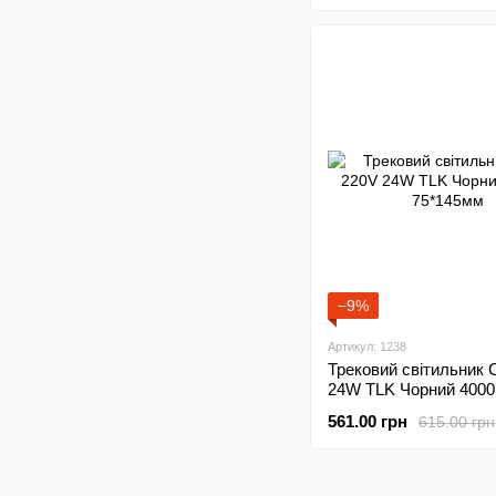
−9%
Артикул: 1238
Трековий світильник 
24W TLK Чорний 4000
75*145мм
561.00 грн
615.00 грн