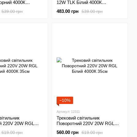
орний 4000К
12W TLK Білий 4000К
70*140мм
483.00 грн
539.00 грн
539.00 грн
−10%
Артикул: 12311
вітильник
Трековий світильник
й 220V 20W RGL
Поворотний 220V 20W RGL
00К 35см
Білий 4000К 35см
560.00 грн
619.00 грн
619.00 грн