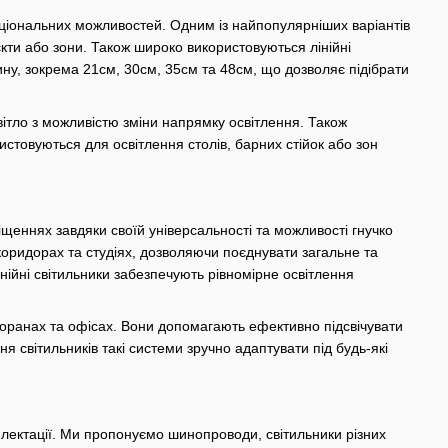
кціональних можливостей. Одним із найпопулярніших варіантів
’єкти або зони. Також широко використовуються лінійні
ину, зокрема 21см, 30см, 35см та 48см, що дозволяє підібрати
світло з можливістю зміни напрямку освітлення. Також
истовуються для освітлення столів, барних стійок або зон
щеннях завдяки своїй універсальності та можливості гнучко
 коридорах та студіях, дозволяючи поєднувати загальне та
інійні світильники забезпечують рівномірне освітлення
торанах та офісах. Вони допомагають ефективно підсвічувати
я світильників такі системи зручно адаптувати під будь-які
плектації. Ми пропонуємо шинопроводи, світильники різних