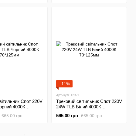
−11%
Артикул: 12371
вітильник Спот 220V
Трековий світильник Спот 220V
орний 4000К
24W TLB Білий 4000К
70*125мм
595.00 грн
665.00 грн
665.00 грн