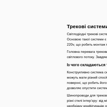
Трекові систем
Світлодіодні трекові сис
Основою такої системи є
220v, що робить монтаж 
Головна перевага треков
світлового потоку. Завдя
Із чого складаються
Конструктивно система с
можуть мати різний спосі
поверхні, що робить його
дозволяє опустити систе
Шинопроводи для трекових
різні стилі інтер’єру: в
необхідну конфігурацію о