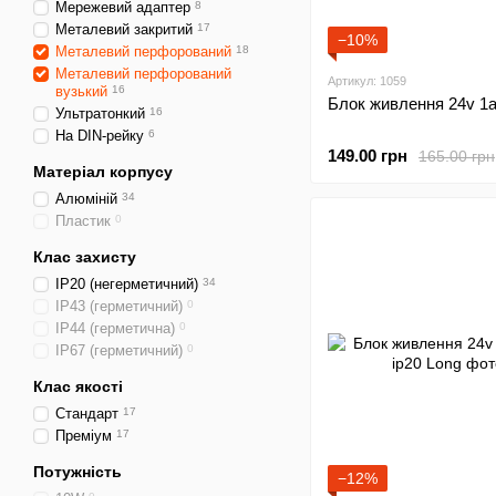
Мережевий адаптер
8
Металевий закритий
17
−10%
Металевий перфорований
18
Металевий перфорований
Артикул: 1059
вузький
16
Блок живлення 24v 1а
Ультратонкий
16
На DIN-рейку
6
149.00 грн
165.00 грн
Матеріал корпусу
Алюміній
34
Пластик
0
Клас захисту
IP20 (негерметичний)
34
IP43 (герметичний)
0
ІР44 (герметична)
0
IP67 (герметичний)
0
Клас якості
Стандарт
17
Преміум
17
Потужність
−12%