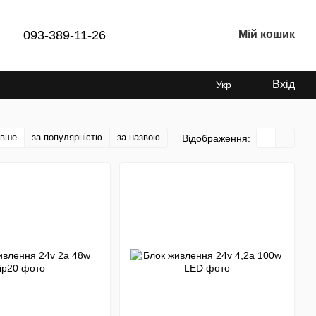
093-389-11-26
Мій кошик
Вхід
Укр
евше
за популярністю
за назвою
Відображення: