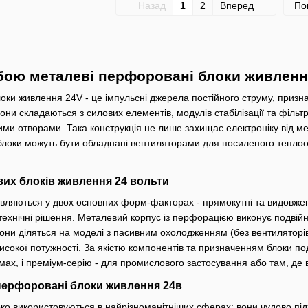
Назад
1
2
Вперед
По
бою металеві перфоровані блоки живленн
ки живлення 24V - це імпульсні джерела постійного струму, признач
они складаються з силових елементів, модулів стабілізації та фільтр
ми отворами. Така конструкція не лише захищає електроніку від м
, блоки можуть бути обладнані вентиляторами для посиленого тепл
их блоків живлення 24 вольти
вляються у двох основних форм-факторах - прямокутні та видовжені
 технічні рішення. Металевий корпус із перфорацією виконує подвій
и діляться на моделі з пасивним охолодженням (без вентиляторів) 
исокої потужності. За якістю компонентів та призначенням блоки п
емах, і преміум-серію - для промислового застосування або там, де
перфоровані блоки живлення 24в
ко використовуються в найрізноманітніших сферах: вони чудово пі