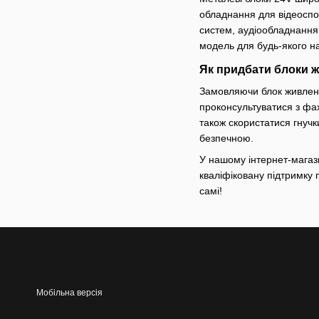
обладнання для відеоспо
систем, аудіообладнання,
модель для будь-якого на
Як придбати блоки 
Замовляючи блок живлення
проконсультуватися з фах
також скористатися гнуч
безпечною.
У нашому інтернет-магази
кваліфіковану підтримку п
самі!
Мобільна версія