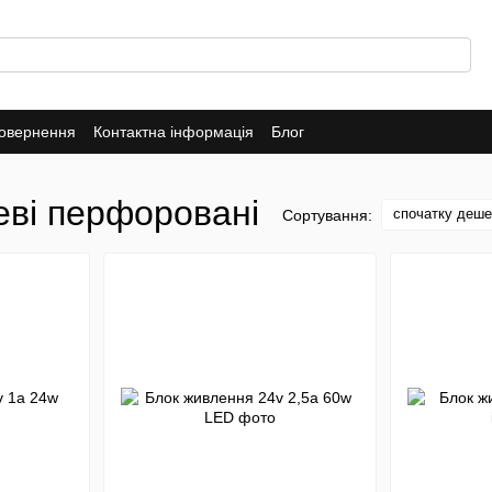
повернення
Контактна інформація
Блог
еві перфоровані
спочатку деш
Сортування: