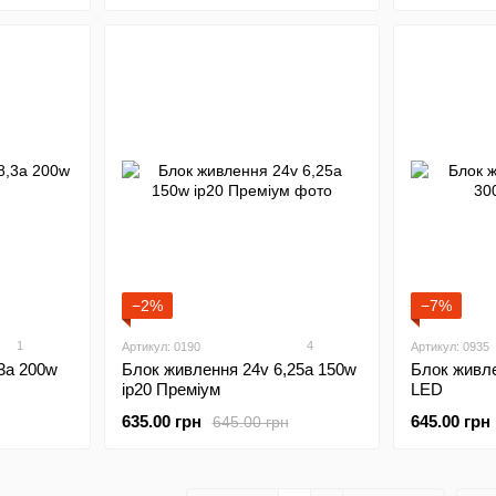
−2%
−7%
1
4
Артикул: 0190
Артикул: 0935
3а 200w
Блок живлення 24v 6,25а 150w
Блок живле
ip20 Преміум
LED
635.00 грн
645.00 грн
645.00 грн