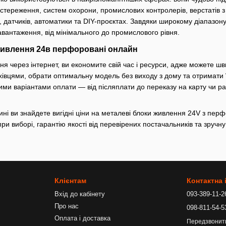
стереження, систем охорони, промислових контролерів, верстатів 
 датчиків, автоматики та DIY-проєктах. Завдяки широкому діапазон
вантаження, від мінімального до промислового рівня.
живлення 24в перфоровані онлайн
 через інтернет, ви економите свій час і ресурси, адже можете шв
івцями, обрати оптимальну модель без виходу з дому та отримати її
кими варіантами оплати — від післяплати до переказу на карту чи 
ні ви знайдете вигідні ціни на металеві блоки живлення 24V з пер
ри виборі, гарантію якості від перевірених постачальників та зручну
Клієнтам
Контактна
Вхід до кабінету
093-389-11-2
Про нас
098-811-54-5
Оплата і доставка
Передзвонит