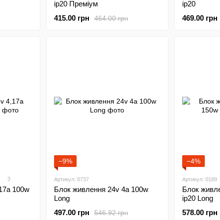
ip20 Преміум
ip20
415.00 грн
469.00 грн
464.00 грн
−9%
−4%
3
Артикул: 0737
Артикул: 0189
17а 100w
Блок живлення 24v 4а 100w
Блок живле
Long
ip20 Long
497.00 грн
578.00 грн
546.92 грн