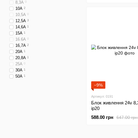
8,3А
0
10A
2
10,5A
0
12,5A
3
14,6A
1
15A
1
16.6А
0
16,7A
2
20A
1
20,8A
1
25A
0
30А
1
50А
1
−9%
Артикул: 0191
Блок живлення 24v 8,
ip20
588.00 грн
647.00 грн