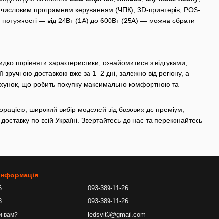
з числовим програмним керуванням (ЧПК), 3D-принтерів, POS-
у потужності — від 24Вт (1А) до 600Вт (25А) — можна обрати
идко порівняти характеристики, ознайомитися з відгуками,
 зручною доставкою вже за 1–2 дні, залежно від регіону, а
рахунок, що робить покупку максимально комфортною та
форацією, широкий вибір моделей від базових до преміум,
 доставку по всій Україні. Звертайтесь до нас та переконайтесь
 інформація
6
093-389-11-26
3
093-389-11-26
ledsvit3@gmail.com
и вам?