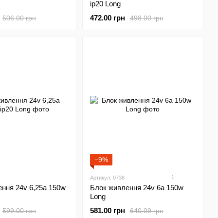
ip20 Long
472.00 грн
506.00 грн
498.00 грн
−9%
1
Артикул: 0738
ння 24v 6,25а 150w
Блок живлення 24v 6а 150w
Long
581.00 грн
599.00 грн
640.09 грн