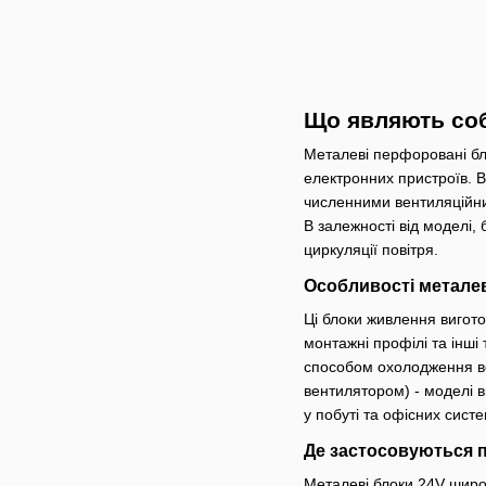
Що являють со
Металеві перфоровані бло
електронних пристроїв. В
численними вентиляційни
В залежності від моделі
циркуляції повітря.
Особливості металев
Ці блоки живлення вигото
монтажні профілі та інші
способом охолодження вон
вентилятором) - моделі в
у побуті та офісних сист
Де застосовуються 
Металеві блоки 24V широ