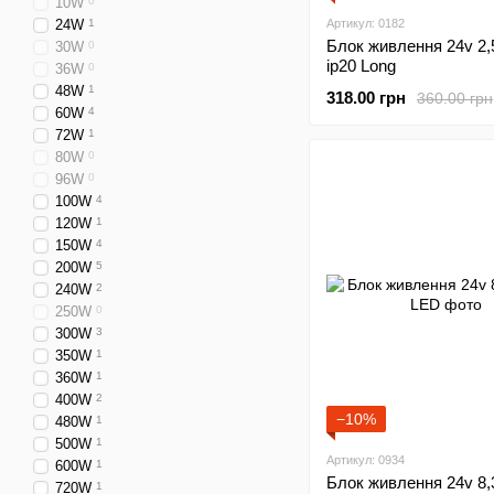
10W
0
24W
1
Артикул: 0182
Блок живлення 24v 2,
30W
0
ip20 Long
36W
0
48W
1
318.00 грн
360.00 грн
60W
4
72W
1
80W
0
96W
0
100W
4
120W
1
150W
4
200W
5
240W
2
250W
0
300W
3
350W
1
360W
1
400W
2
−10%
480W
1
500W
1
Артикул: 0934
600W
1
Блок живлення 24v 8,
720W
1