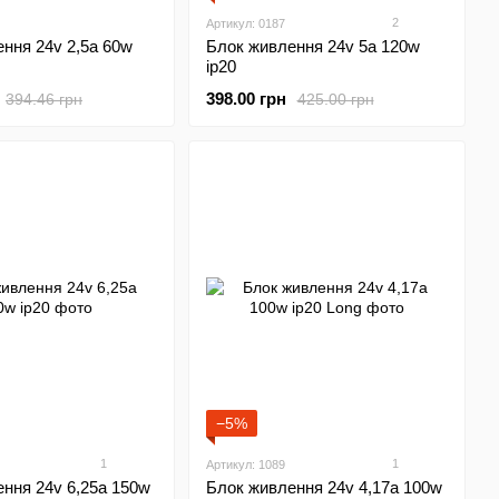
2
Артикул: 0187
ння 24v 2,5а 60w
Блок живлення 24v 5а 120w
ip20
398.00 грн
394.46 грн
425.00 грн
−5%
1
1
Артикул: 1089
ння 24v 6,25а 150w
Блок живлення 24v 4,17а 100w