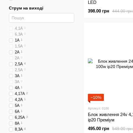
LED
Струм на виході
398.00 грн
444.00 грн
4,1А
0
6,3А
0
1А
1
1,5A
0
2A
1
2А
0
2,5A
4
2,5А
0
3A
1
3А
0
4A
1
4,17A
2
−10%
4,2A
1
5A
1
Артикул: 0186
6A
1
Блок живлення 24v 4,
6,25A
3
ip20 Преміум
8A
1
495.00 грн
549.00 грн
8,3A
4