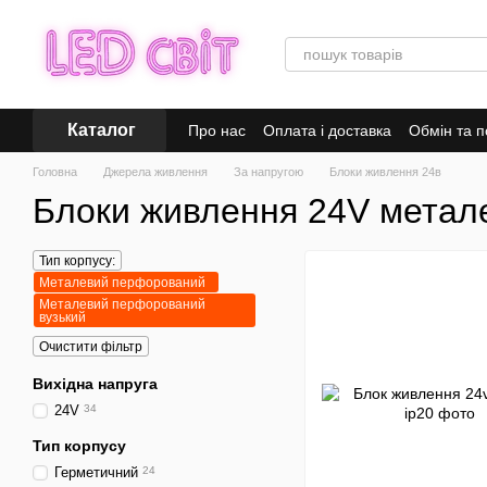
Перейти до основного контенту
Каталог
Про нас
Оплата і доставка
Обмін та 
Головна
Джерела живлення
За напругою
Блоки живлення 24в
Блоки живлення 24V метал
Тип корпусу:
Металевий перфорований
Металевий перфорований
вузький
Очистити фільтр
Вихідна напруга
24V
34
Тип корпусу
Герметичний
24