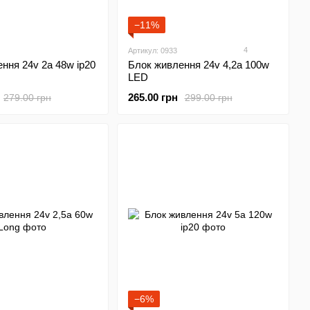
−11%
4
Артикул: 0933
ння 24v 2а 48w ip20
Блок живлення 24v 4,2а 100w
LED
265.00 грн
279.00 грн
299.00 грн
−6%