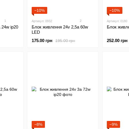
−10%
−10%
1
2
Артикул: 0932
Артикул: 0180
 24w ip20
Блок живлення 24v 2,5а 60w
Блок живле
LED
175.00 грн
252.00 грн
195.00 грн
−8%
−9%