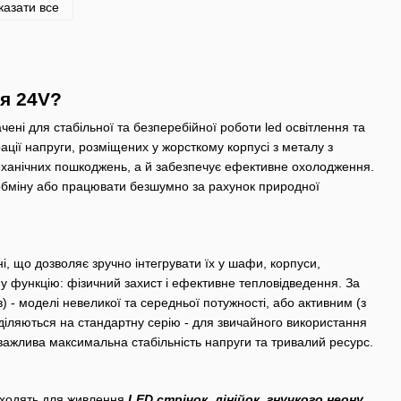
казати все
я 24V?
ені для стабільної та безперебійної роботи led освітлення та
ації напруги, розміщених у жорсткому корпусі з металу з
еханічних пошкоджень, а й забезпечує ефективне охолодження.
ообміну або працювати безшумно за рахунок природної
, що дозволяє зручно інтегрувати їх у шафи, корпуси,
ну функцію: фізичний захист і ефективне тепловідведення. За
- моделі невеликої та середньої потужності, або активним (з
оділяються на стандартну серію - для звичайного використання
 важлива максимальна стабільність напруги та тривалий ресурс.
дходять для живлення
LED стрічок
,
лінійок
,
гнучкого неону
,