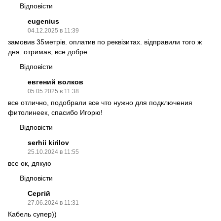
Відповісти
eugenius
04.12.2025 в 11:39
замовив 35метрів. оплатив по реквізитах. відправили того ж
дня. отримав, все добре
Відповісти
евгений волков
05.05.2025 в 11:38
все отлично, подобрали все что нужно для подключения
фитолинеек, спасибо Игорю!
Відповісти
serhii kirilov
25.10.2024 в 11:55
все ок, дякую
Відповісти
Сергій
27.06.2024 в 11:31
Кабель супер))