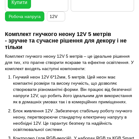
Купити
Робоча напруга
12V
Комплект гнучкого неону 12V 5 метрів
- зручне та сучасне рішення для декору і не
тільки
Комплект гнучкого неону 12V 5 метрів – це ідеальне рішення
для тих, хто прагне створити яскраве та ефектне освітлення. У
комплект входять наступні компоненти:
Гнучкий неон 12V 6*12мм, 5 метрів. Цей неон має
компактні розміри та високу гнучкість, що дозволяє
створювати різноманітні форми. Він працює від безпечної
напруги 12V, що робить його ідеальним для використання
як в домашніх умовах так і в комерційних приміщеннях.
Блок живлення 12V .Забезпечує стабільну роботу гнучкого
неону, перетворюючи стандартну електричну напругу в
необхідні 12V. Це гарантує безпеку та надійність
освітлювальної системи.
Контролер (для RGB-версій). У наборах RGB та КGB Smart