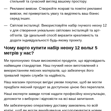
стильний та сучасний вигляд вашому простору.
Рекламні вивіски. Створюйте яскраві та помітні рекламні
вивіски, які привертають увагу та виділяють ваш бізнес
серед інших.
Світлові інсталяції. Використовуйте набір гнучкого неону 12
v для створення унікальних світлових інсталяцій та арт-
об'єктів. Це ідеальний спосіб виразити креативність та
додати індивідуальності будь-якому проекту.
Чому варто купити набір неону 12 вольт 5
метрів у нас?
Ми пропонуємо тільки високоякісні продукти, що відповідають
найвищим стандартам. Наш гнучкий неон виготовлений з
використанням якісних матеріалів, що забезпечує його
тривалий термін служби та надійність.
Наш магазин пропонує вигідні умови покупки, щоб ви могли
придбати якісний продукт за доступною ціною без переплати.
Наші експерти завжди готові надати професійну консультацію,
допомогти з вибором і відповісти на всі ваші запитання.
Ми забезпечуємо оперативну доставку замовлень по всій
країні, щоб ви могли якнайшвидше насолоджуватися новим