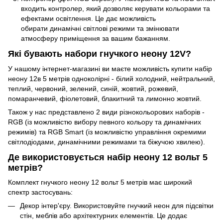
входить контролер, який дозволяє керувати кольорами та
ефектами освітлення. Це дає можливість
обирати динамічні світлові режими та змінювати
атмосферу приміщення за вашим бажанням.
Які бувають набори гнучкого неону 12V?
У нашому інтернет-магазині ви маєте можливість купити набір
неону 12в 5 метрів одноколірні - білий холодний, нейтральний,
теплий, червоний, зелений, синій, жовтий, рожевий,
помаранчевий, фіолетовий, блакитний та лимонно жовтий.
Також у нас представлено 2 види різнокольорових наборів -
RGB (із можливістю вибору певного кольору та динамічних
режимів) та RGB Smart (із можливістю управління окремими
світлодіодами, динамічними режимами та біжучою хвилею).
Де використовується набір неону 12 вольт 5
метрів?
Комплект гнучкого неону 12 вольт 5 метрів має широкий
спектр застосувань:
Декор інтер'єру. Використовуйте гнучкий неон для підсвітки
стін, меблів або архітектурних елементів. Це додає