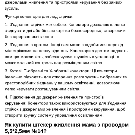
джерелами живлення та пристроями керування без зайвих
зусиль.
Функції конекторів для лед стрічки:
1. З'єднання стрічок між собою: Конектори дозволяють легко
з'єднувати дві або більше стрічки безпосередньо, створюючи
безперервне освітлення.
2. З'єднання з дротом: Іноді вам може знадобитися перехід
між стрічками на певну відстань. Конектори з дротом надають
вам цю можливість, забезпечуючи гнучкість в установці та
максимальний контроль над розміщенням світла.
3. Кутові, Т-образні та Х-образні конектори: Ці конектори
ідеально підходять для створення розгалужень т-образних та
хрестоподібних з'єднань у вашому освітленні, дозволяючи
легко керувати розташуванням світла.
4. Підключення до джерел живлення та пристроїв
керування: Конектори також використовуються для з'єднання
стрічок з джерелами живлення і пристроями керування, щоб
створити зручну систему управління освітленням.
Як купити штекер живлення мама з проводом
5,5*2,5мм №14?