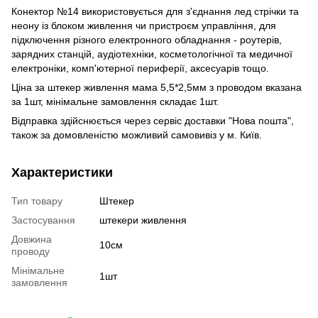
Конектор №14 використовується для з'єднання лед стрічки та
неону із блоком живлення чи пристроєм управління, для
підключення різного електронного обладнання - роутерів,
зарядних станцій, аудіотехніки, косметологічної та медичної
електроніки, комп'ютерної периферії, аксесуарів тощо.
Ціна за штекер живлення мама 5,5*2,5мм з проводом вказана
за 1шт, мінімальне замовлення складає 1шт.
Відправка здійснюється через сервіс доставки "Нова пошта",
також за домовленістю можливий самовивіз у м. Київ.
Характеристики
Тип товару
Штекер
Застосування
штекери живлення
Довжина
10см
проводу
Мінімальне
1шт
замовлення