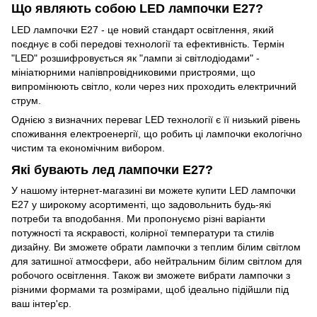
Що являють собою LED лампочки E27?
LED лампочки E27 - це новий стандарт освітлення, який
поєднує в собі передові технології та ефективність. Термін
"LED" розшифровується як "лампи зі світлодіодами" -
мініатюрними напівпровідниковими пристроями, що
випромінюють світло, коли через них проходить електричний
струм.
Однією з визначних переваг LED технології є її низький рівень
споживання електроенергії, що робить ці лампочки екологічно
чистим та економічним вибором.
Які бувають лед лампочки E27?
У нашому інтернет-магазині ви можете купити LED лампочки
E27 у широкому асортименті, що задовольнить будь-які
потреби та вподобання. Ми пропонуємо різні варіанти
потужності та яскравості, колірної температури та стилів
дизайну. Ви зможете обрати лампочки з теплим білим світлом
для затишної атмосфери, або нейтральним білим світлом для
робочого освітлення. Також ви зможете вибрати лампочки з
різними формами та розмірами, щоб ідеально підійшли під
ваш інтер'єр.