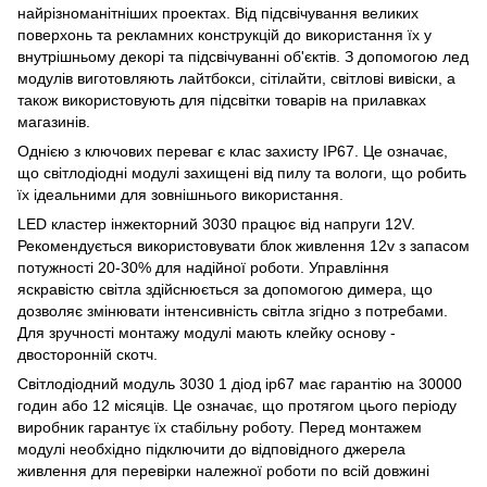
найрізноманітніших проектах. Від підсвічування великих
поверхонь та рекламних конструкцій до використання їх у
внутрішньому декорі та підсвічуванні об'єктів. З допомогою лед
модулів виготовляють лайтбокси, сітілайти, світлові вивіски, а
також використовують для підсвітки товарів на прилавках
магазинів.
Однією з ключових переваг є клас захисту IP67. Це означає,
що світлодіодні модулі захищені від пилу та вологи, що робить
їх ідеальними для зовнішнього використання.
LED кластер інжекторний 3030 працює від напруги 12V.
Рекомендується використовувати блок живлення 12v з запасом
потужності 20-30% для надійної роботи. Управління
яскравістю світла здійснюється за допомогою димера, що
дозволяє змінювати інтенсивність світла згідно з потребами.
Для зручності монтажу модулі мають клейку основу -
двосторонній скотч.
Світлодіодний модуль 3030 1 діод ip67 має гарантію на 30000
годин або 12 місяців. Це означає, що протягом цього періоду
виробник гарантує їх стабільну роботу. Перед монтажем
модулі необхідно підключити до відповідного джерела
живлення для перевірки належної роботи по всій довжині