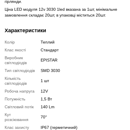
гірлянди.
Ціна LED модуля 12v 3030 1led вказана за 1шт, мінімальне
замовлення складає 20шт, в упаковці міститься 20шт.
Характеристики
Колір
Теплий
Клас якості
Стандарт
Виробник
EPISTAR
світлодіодів
Тип світлодіодів
SMD 3030
Кількість
1 шт
світлодіодів
Робоча напруга
12V
Потужність
1,5 Вт
Світловий потік
140 Lm
Кут
70°
розсіювання
Клас захисту
IP67 (герметичний)