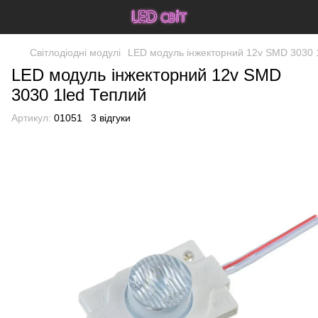
Світлодіодні модулі
LED модуль інжекторний 12v SMD 3030 
LED модуль інжекторний 12v SMD
3030 1led Теплий
Артикул:
01051
3 відгуки