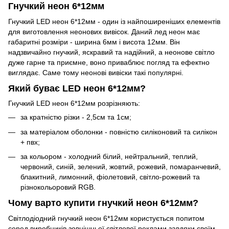
Гнучкий неон 6*12мм
Гнучкий LED неон 6*12мм - один із найпоширеніших елементів
для виготовлення неонових вивісок. Даний лед неон має
габаритні розміри - ширина 6мм і висота 12мм. Він
надзвичайно гнучкий, яскравий та надійний, а неонове світло
дуже гарне та приємне, воно приваблює погляд та ефектно
виглядає. Саме тому неонові вивіски такі популярні.
Який буває LED неон 6*12мм?
Гнучкий LED неон 6*12мм розрізняють:
за кратністю різки - 2,5см та 1см;
за матеріалом оболонки - повністю силіконовий та силікон
+ пвх;
за кольором - холодний білий, нейтральний, теплий,
червоний, синій, зелений, жовтий, рожевий, помаранчевий,
блакитний, лимонний, фіолетовий, світло-рожевий та
різнокольоровий RGB.
Чому варто купити гнучкий неон 6*12мм?
Світлодіодний гнучкий неон 6*12мм користується попитом
серед виробників зовнішньої світлової реклами завдяки своїм