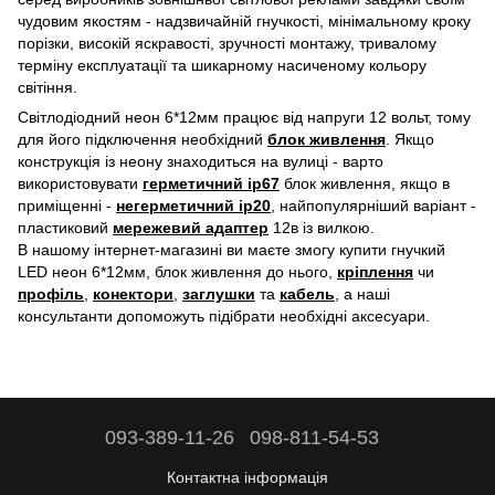
чудовим якостям - надзвичайній гнучкості, мінімальному кроку
порізки, високій яскравості, зручності монтажу, тривалому
терміну експлуатації та шикарному насиченому кольору
світіння.
Світлодіодний неон 6*12мм працює від напруги 12 вольт, тому
для його підключення необхідний
блок живлення
. Якщо
конструкція із неону знаходиться на вулиці - варто
використовувати
герметичний ір67
блок живлення, якщо в
приміщенні -
негерметичний ір20
, найпопулярніший варіант -
пластиковий
мережевий адаптер
12в із вилкою.
В нашому інтернет-магазині ви маєте змогу купити гнучкий
LED неон 6*12мм, блок живлення до нього,
кріплення
чи
профіль
,
конектори
,
заглушки
та
кабель
, а наші
консультанти допоможуть підібрати необхідні аксесуари.
093-389-11-26
098-811-54-53
Контактна інформація