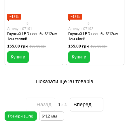
−18%
−18%
9
9
Артикул: 07191
Артикул: 07192
Гнучкий LED неон 5v 6*12мм
Гнучкий LED неон 5v 6*12мм
1см теплий
1см білий
155.00 грн
155.00 грн
189.00 грн
189.00 грн
Купити
Купити
Показати ще 20 товарів
Назад
Вперед
1
з 4
Розміри (ш*в)
6*12 мм