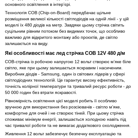
основного освітлення в інтер’єрі.
Технологія COB (Chip-on-Board) передбачає щільне
розміщення великої кількості світлодіодів на одній лінії - у цій
моделі їх 480 діодів на метр. Завдяки цьому стрічка світить
суцільним рівним потоком без видимих точок, що особливо
важливо для відкритого монтажу або проєктів, де світло
залишається на виду.
Які особливості має лед стрічка COB 12V 480 д/м
COB-стрічка із робочою напругою 12 вольт створює м’яке біле
світло, яке при цьому залишається яскравим і насиченим.
Виробник діодів - Samsung, один із світових лідерів у сфері
світлодіодних технологій. Це гарантує високу ефективність,
точність колірної температури та тривалий ресурс роботи - до
50 000 годин без втрати яскравості.
Рівномірність освітлення цієї моделі робить її особливо
зручною для використання без розсіювачів - світло м’яке,
комфортне для очей і не створює тіней. При цьому стрічка
споживає мінімум енергії, залишається холодною навіть під
час тривалої роботи та не вимагає додаткового охолодження.
Живлення 12 вольт забезпечує безпечну експлуатацію та