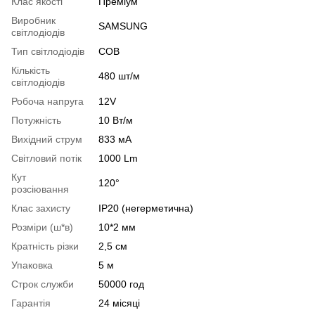
Клас якості
Преміум
Виробник
SAMSUNG
світлодіодів
Тип світлодіодів
COB
Кількість
480 шт/м
світлодіодів
Робоча напруга
12V
Потужність
10 Вт/м
Вихідний струм
833 мА
Світловий потік
1000 Lm
Кут
120°
розсіювання
Клас захисту
IP20 (негерметична)
Розміри (ш*в)
10*2 мм
Кратність різки
2,5 см
Упаковка
5 м
Строк служби
50000 год
Гарантія
24 місяці