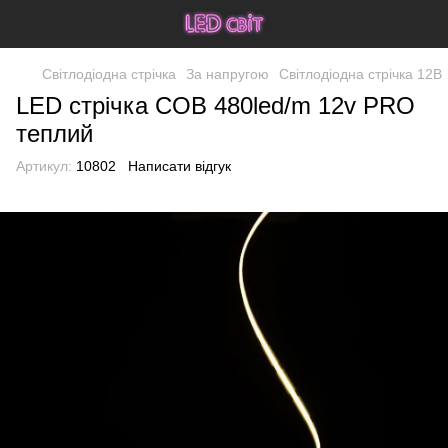
Світлодіодна стрічка
За напругою
Світлодіодна стрічка 12В
LED стрічка COB 480led/m 12v PRO
теплий
Артикул:
10802
Написати відгук