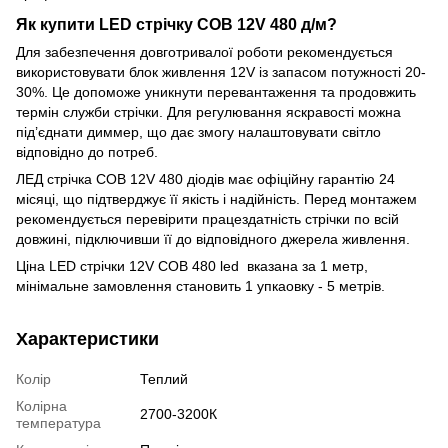
Як купити LED стрічку COB 12V 480 д/м?
Для забезпечення довготривалої роботи рекомендується
використовувати блок живлення 12V із запасом потужності 20-
30%. Це допоможе уникнути перевантаження та продовжить
термін служби стрічки. Для регулювання яскравості можна
під’єднати диммер, що дає змогу налаштовувати світло
відповідно до потреб.
ЛЕД стрічка COB 12V 480 діодів має офіційну гарантію 24
місяці, що підтверджує її якість і надійність. Перед монтажем
рекомендується перевірити працездатність стрічки по всій
довжині, підключивши її до відповідного джерела живлення.
Ціна LED стрічки 12V COB 480 led вказана за 1 метр,
мінімальне замовлення становить 1 упкаовку - 5 метрів.
Характеристики
Колір
Теплий
Колірна
2700-3200К
температура