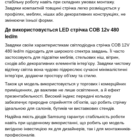
стабільну роботу навіть при складних умовах монтажу.
Завдяки компактній товщині стрічка легко розміщується у
профілях, меблях, нішах або декоративних конструкціях, не
змінюючи їхньої форми.
Де використовується LED стрічка COB 12v 480
led/m
Завдяки своїм характеристикам світлодіодна стрічка COB 12V
480 led/m підходить для широкого спектра завдань. Її часто
застосовують для підсвітки меблів, стельових ніш, вітрин,
сходів або декоративних елементів інтер’єру. Завдяки чистому
відтінку світла вона чудово підкреслює сучасні мінімалістичні
інтер’єри, додаючи простору об’єму та стилю.
Також ця модель використовується у торгових і комерційних
приміщеннях, де важливе не лише освітлення, а й ефект
презентабельності. Високий індекс передачі кольору
забезпечує природне сприйняття об’єктів, що робить стрічку
ідеальною для салонів, бутиків чи виставкових стендів.
Надійна якість діодів Samsung гарантує стабільність роботи
навіть при щоденному використанні, що робить цю модель
вигідною інвестицією як для дизайнерів, так і для монтажників-
професіоналів.