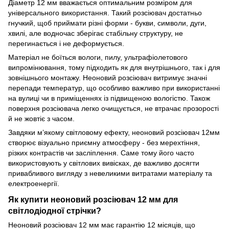
Діаметр 12 мм вважається оптимальним розміром для
універсального використання. Такий розсіювач достатньо
гнучкий, щоб приймати різні форми - букви, символи, дуги,
хвилі, але водночас зберігає стабільну структуру, не
перегинається і не деформується.
Матеріал не боїться вологи, пилу, ультрафіолетового
випромінювання, тому підходить як для внутрішнього, так і для
зовнішнього монтажу. Неоновий розсіювач витримує значні
перепади температур, що особливо важливо при використанні
на вулиці чи в приміщеннях із підвищеною вологістю. Також
поверхня розсіювача легко очищується, не втрачає прозорості
й не жовтіє з часом.
Завдяки м’якому світловому ефекту, неоновий розсіювач 12мм
створює візуально приємну атмосферу - без мерехтіння,
різких контрастів чи засліплення. Саме тому його часто
використовують у світлових вивісках, де важливо досягти
привабливого вигляду з невеликими витратами матеріалу та
електроенергії.
Як купити неоновий розсіювач 12 мм для
світлодіодної стрічки?
Неоновий розсіювач 12 мм має гарантію 12 місяців, що