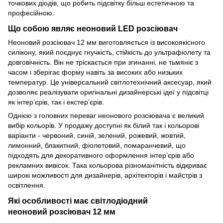
точкових діодів, що робить підсвітку більш естетичною та
професійною.
Що собою являє неоновий LED розсіювач
Неоновий розсіювач 12 мм виготовляється із високоякісного
силікону, який поєднує гнучкість, стійкість до ультрафіолету та
довговічність. Він не тріскається при згинанні, не тьмяніє з
часом і зберігає форму навіть за високих або низьких
температур. Це універсальний світлотехнічний аксесуар, який
дозволяє реалізувати оригінальні дизайнерські ідеї у підсвітці
як інтер’єрів, так і екстер’єрів.
Однією з головних переваг неонового розсіювача є великий
вибір кольорів. У продажу доступні як білий так і кольорові
варіанти - червоний, синій, зелений, рожевий, жовтий,
лимонний, блакитний, фіолетовий, помаранчевий, що
підходять для декоративного оформлення інтер’єрів або
рекламних вивісок. Така кольорова різноманітність відкриває
широкі можливості для дизайнерів, архітекторів і майстрів з
освітлення.
Які особливості має світлодіодний
неоновий розсіювач 12 мм