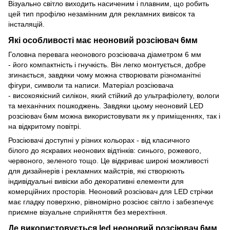
Візуально світло виходить насиченим і плавним, що робить
цей тип профілю незамінним для рекламних вивісок та
інсталяцій.
Які особливості має неоновий розсіювач 6мм
Головна перевага неонового розсіювача діаметром 6 мм
- його компактність і гнучкість. Він легко монтується, добре
згинається, завдяки чому можна створювати різноманітні
фігури, символи та написи. Матеріал розсіювача
- високоякісний силікон, який стійкий до ультрафіолету, вологи
та механічних пошкоджень. Завдяки цьому неоновий LED
розсіювач 6мм можна використовувати як у приміщеннях, так і
на відкритому повітрі.
Розсіювачі доступні у різних кольорах - від класичного
білого до яскравих неонових відтінків: синього, рожевого,
червоного, зеленого тощо. Це відкриває широкі можливості
для дизайнерів і рекламних майстрів, які створюють
індивідуальні вивіски або декоративні елементи для
комерційних просторів. Неоновий розсіювач для LED стрічки
має гладку поверхню, рівномірно розсіює світло і забезпечує
приємне візуальне сприйняття без мерехтіння.
Де використовується led неоновий розсіювач 6мм