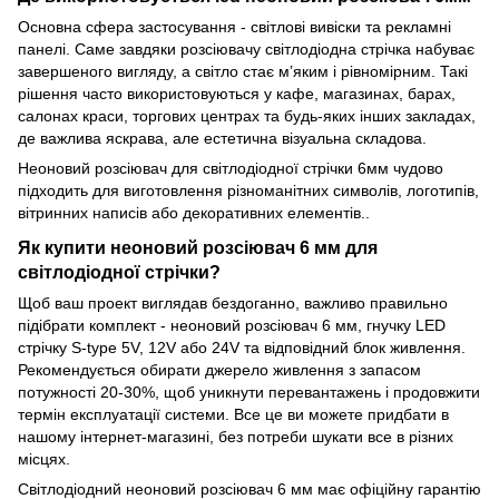
Основна сфера застосування - світлові вивіски та рекламні
панелі. Саме завдяки розсіювачу світлодіодна стрічка набуває
завершеного вигляду, а світло стає м’яким і рівномірним. Такі
рішення часто використовуються у кафе, магазинах, барах,
салонах краси, торгових центрах та будь-яких інших закладах,
де важлива яскрава, але естетична візуальна складова.
Неоновий розсіювач для світлодіодної стрічки 6мм чудово
підходить для виготовлення різноманітних символів, логотипів,
вітринних написів або декоративних елементів..
Як купити неоновий розсіювач 6 мм для
світлодіодної стрічки?
Щоб ваш проект виглядав бездоганно, важливо правильно
підібрати комплект - неоновий розсіювач 6 мм, гнучку LED
стрічку S-type 5V, 12V або 24V та відповідний блок живлення.
Рекомендується обирати джерело живлення з запасом
потужності 20-30%, щоб уникнути перевантажень і продовжити
термін експлуатації системи. Все це ви можете придбати в
нашому інтернет-магазині, без потреби шукати все в різних
місцях.
Світлодіодний неоновий розсіювач 6 мм має офіційну гарантію