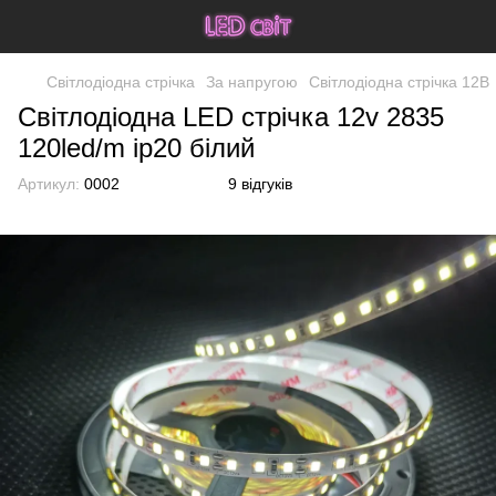
Світлодіодна стрічка
За напругою
Світлодіодна стрічка 12В
Світлодіодна LED стрічка 12v 2835
120led/m ip20 білий
Артикул:
0002
9 відгуків