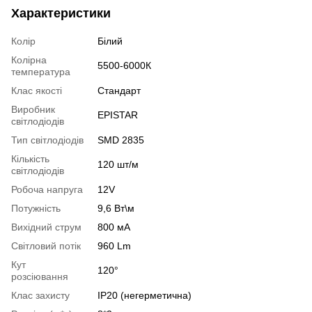
Характеристики
Колір
Білий
Колірна
5500-6000К
температура
Клас якості
Стандарт
Виробник
EPISTAR
світлодіодів
Тип світлодіодів
SMD 2835
Кількість
120 шт/м
світлодіодів
Робоча напруга
12V
Потужність
9,6 Вт\м
Вихідний струм
800 мА
Світловий потік
960 Lm
Кут
120°
розсіювання
Клас захисту
IP20 (негерметична)