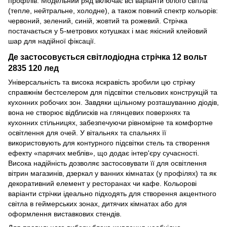
профілів. Модельний ряд включає всі варіанти білого світла
(тепле, нейтральне, холодне), а також повний спектр кольорів:
червоний, зелений, синій, жовтий та рожевий. Стрічка
постачається у 5-метрових котушках і має якісний клейовий
шар для надійної фіксації.
Де застосовується світлодіодна стрічка 12 вольт
2835 120 лед
Універсальність та висока яскравість зробили цю стрічку
справжнім бестселером для підсвітки стельових конструкцій та
кухонних робочих зон. Завдяки щільному розташуванню діодів,
вона не створює відблисків на глянцевих поверхнях та
кухонних стільницях, забезпечуючи рівномірне та комфортне
освітлення для очей. У вітальнях та спальнях її
використовують для контурного підсвітки стель та створення
ефекту «парячих меблів», що додає інтер'єру сучасності.
Висока надійність дозволяє застосовувати її для освітлення
вітрин магазинів, дзеркал у ванних кімнатах (у профілях) та як
декоративний елемент у ресторанах чи кафе. Кольорові
варіанти стрічки ідеально підходять для створення акцентного
світла в геймерських зонах, дитячих кімнатах або для
оформлення виставкових стендів.