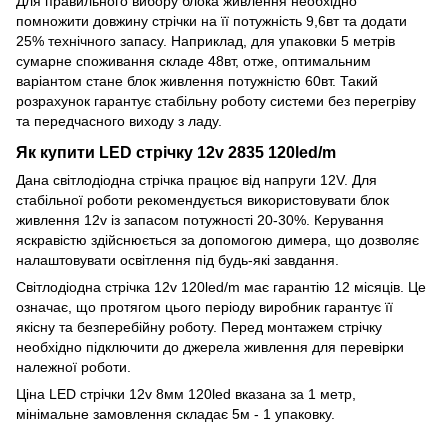
Для правильного вибору блока живлення необхідно
помножити довжину стрічки на її потужність 9,6вт та додати
25% технічного запасу. Наприклад, для упаковки 5 метрів
сумарне споживання складе 48вт, отже, оптимальним
варіантом стане блок живлення потужністю 60вт. Такий
розрахунок гарантує стабільну роботу системи без перегріву
та передчасного виходу з ладу.
Як купити LED стрічку 12v 2835 120led/m
Дана світлодіодна стрічка працює від напруги 12V. Для
стабільної роботи рекомендується використовувати блок
живлення 12v із запасом потужності 20-30%. Керування
яскравістю здійснюється за допомогою димера, що дозволяє
налаштовувати освітлення під будь-які завдання.
Світлодіодна стрічка 12v 120led/m має гарантію 12 місяців. Це
означає, що протягом цього періоду виробник гарантує її
якісну та безперебійну роботу. Перед монтажем стрічку
необхідно підключити до джерела живлення для перевірки
належної роботи.
Ціна LED стрічки 12v 8мм 120led вказана за 1 метр,
мінімальне замовлення складає 5м - 1 упаковку.