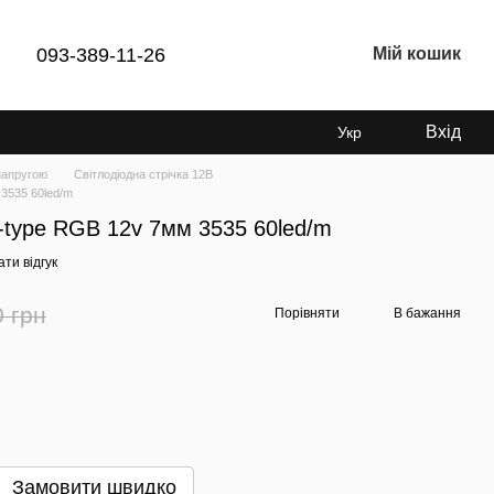
093-389-11-26
Мій кошик
Вхід
Укр
напругою
Світлодіодна стрічка 12В
 3535 60led/m
S-type RGB 12v 7мм 3535 60led/m
ти відгук
0 грн
Порівняти
В бажання
Замовити швидко