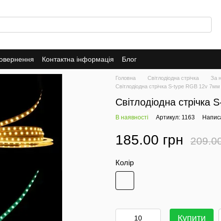
повернення
Контактна інформація
Блог
Головна
Світлодіодна стрічка
За 
Світлодіодна стрічка S-type RGB 12v 7мм
Світлодіодна стрічка 
В наявності
Артикул: 1163
Написа
185.00 грн
209.0
Колір
Купити