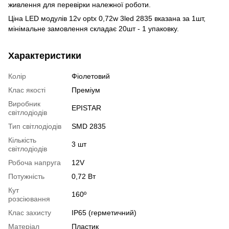
живлення для перевірки належної роботи.
Ціна LED модулів 12v optx 0,72w 3led 2835 вказана за 1шт,
мінімальне замовлення складає 20шт - 1 упаковку.
Характеристики
Колір
Фіолетовий
Клас якості
Преміум
Виробник
EPISTAR
світлодіодів
Тип світлодіодів
SMD 2835
Кількість
3 шт
світлодіодів
Робоча напруга
12V
Потужність
0,72 Вт
Кут
160º
розсіювання
Клас захисту
IP65 (герметичний)
Матеріал
Пластик