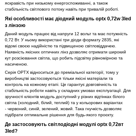
яскравість при низькому енергоспоживанні, а також
стабільність світлового потоку навіть при тривалій роботі.
Які особливості має діодний модуль optx 0,72w 3led
з лінзою
Даний модуль працює від напруги 12 вольт та має потужність
0,72 Вт. У ньому використані три діоди формату 2835, які
відомі своєю надійністю та підвищеною світловіддачею.
Наявність якісних оптичних лінз дозволяє отримати широкий
кут розсіювання світла, що робить підсвітку рівномірною та
насиченою.
Серія OPTX відноситься до преміальної категорії, тому у
виробництві застосовуються тільки якісні матеріали та
контроль на кожному етапі. Це гарантує довговічність та
стабільність роботи навіть у складних умовах експлуатації. Для
зручності клієнтів модуль доступний у різних відтінках білого
світла (холодний, білий, теплий) та у кольорових варіантах
- червоний, синій, зелений, жовий. Така гнучкість дозволяє
підібрати оптимальне рішення для будь-якого проєкту.
Де застосовують світлодіодні модулі optx 0,72вт
3led?