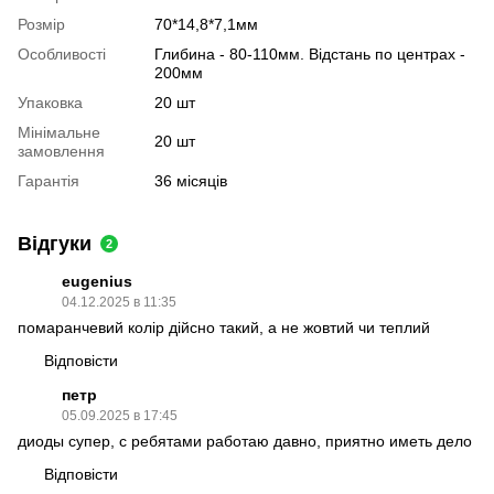
Розмір
70*14,8*7,1мм
Особливості
Глибина - 80-110мм. Відстань по центрах -
200мм
Упаковка
20 шт
Мінімальне
20 шт
замовлення
Гарантія
36 місяців
Відгуки
2
eugenius
04.12.2025 в 11:35
помаранчевий колір дійсно такий, а не жовтий чи теплий
Відповісти
петр
05.09.2025 в 17:45
диоды супер, с ребятами работаю давно, приятно иметь дело
Відповісти