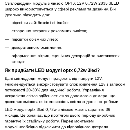
Світлодіодний модуль з лінзою OPTX 12V 0,72W 2835 3LED
широко використовується у сфері реклами та дизайну. Він
ідеально підходить для:
підсвітки лайтбоксів і сітілайтів;
створення яскравих рекламних вивісок;
підсвітки об’ємних літер;
декоративного освітлення;
оформлення вітрин, сценічних декорацій та виставкових
стендів.
Як придбати LED модулі optx 0,72w 3led?
Дані світлодіодні модулі працюють від напруги 12V.
Рекомендується використовувати блок живлення 12v з запасом
потужності 20-30% для надійної роботи. Управління
яскравістю світла здійснюється за допомогою димера, що
дозволяє змінювати інтенсивність світла згідно з потребами.
LED модулі optx 3led 0,72w з лінзою мають гарантію 36
місяців. Це означає, що протягом цього періоду виробник
гарантує їх стабільну роботу. Перед монтажем
модулі необхідно підключити до відповідного джерела