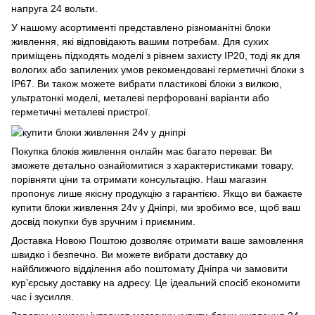
напруга 24 вольти.
У нашому асортименті представлено різноманітні блоки
живлення, які відповідають вашим потребам. Для сухих
приміщень підходять моделі з рівнем захисту IP20, тоді як для
вологих або запилених умов рекомендовані герметичні блоки з
IP67. Ви також можете вибрати пластикові блоки з вилкою,
ультратонкі моделі, металеві перфоровані варіанти або
герметичні металеві пристрої.
Покупка блоків живлення онлайн має багато переваг. Ви
зможете детально ознайомитися з характеристиками товару,
порівняти ціни та отримати консультацію. Наш магазин
пропонує лише якісну продукцію з гарантією. Якщо ви бажаєте
купити блоки живлення 24v у Дніпрі, ми зробимо все, щоб ваш
досвід покупки був зручним і приємним.
Доставка Новою Поштою дозволяє отримати ваше замовлення
швидко і безпечно. Ви можете вибрати доставку до
найближчого відділення або поштомату Дніпра чи замовити
кур’єрську доставку на адресу. Це ідеальний спосіб економити
час і зусилля.