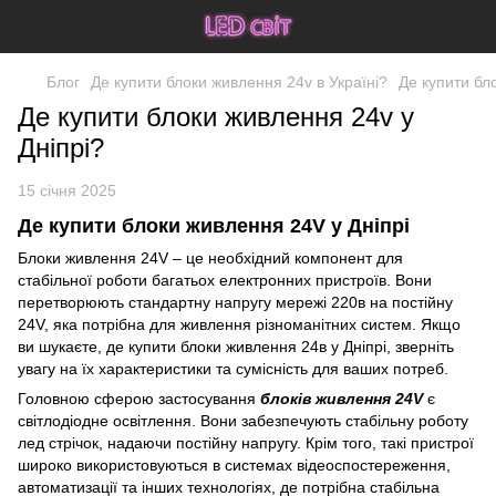
Блог
Де купити блоки живлення 24v в Україні?
Де купити бл
Де купити блоки живлення 24v у
Дніпрі?
15 січня 2025
Де купити блоки живлення 24V у Дніпрі
Блоки живлення 24V – це необхідний компонент для
стабільної роботи багатьох електронних пристроїв. Вони
перетворюють стандартну напругу мережі 220в на постійну
24V, яка потрібна для живлення різноманітних систем. Якщо
ви шукаєте, де купити блоки живлення 24в у Дніпрі, зверніть
увагу на їх характеристики та сумісність для ваших потреб.
Головною сферою застосування
блоків живлення 24V
є
світлодіодне освітлення. Вони забезпечують стабільну роботу
лед стрічок, надаючи постійну напругу. Крім того, такі пристрої
широко використовуються в системах відеоспостереження,
автоматизації та інших технологіях, де потрібна стабільна