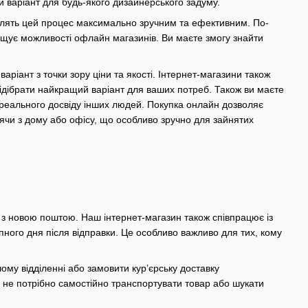
й варіант для будь-якого дизайнерського задуму.
роблять цей процес максимально зручним та ефективним. По-
щує можливості офлайн магазинів. Ви маєте змогу знайти
аріант з точки зору ціни та якості. Інтернет-магазини також
підібрати найкращий варіант для ваших потреб. Також ви маєте
ві реального досвіду інших людей. Покупка онлайн дозволяє
ячи з дому або офісу, що особливо зручно для зайнятих
і з новою поштою. Наш інтернет-магазин також співпрацює із
ного дня після відправки. Це особливо важливо для тих, кому
ому відділенні або замовити кур’єрську доставку
м не потрібно самостійно транспортувати товар або шукати