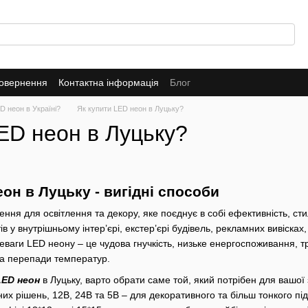
повернення
Контактна інформація
Блог
D неон в Україні?
Як купити LED неон в Луцьку?
ED неон в Луцьку?
он в Луцьку - вигідні способи
ння для освітлення та декору, яке поєднує в собі ефективність, сти
в у внутрішньому інтер’єрі, екстер’єрі будівель, рекламних вивісках
еваги LED неону – це чудова гнучкість, низьке енергоспоживання, тр
 та перепади температур.
LED неон
в Луцьку, варто обрати саме той, який потрібен для вашої за
их рішень, 12В, 24В та 5В – для декоративного та більш тонкого підс