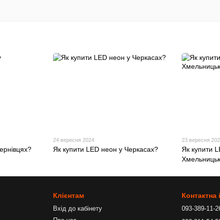
24 вересня 2024
23 вересня 20
Чернівцях?
Як купити LED неон у Черкасах?
Як купити L
Хмельниць
Клієнтам
Контактна
Вхід до кабінету
093-389-11-2