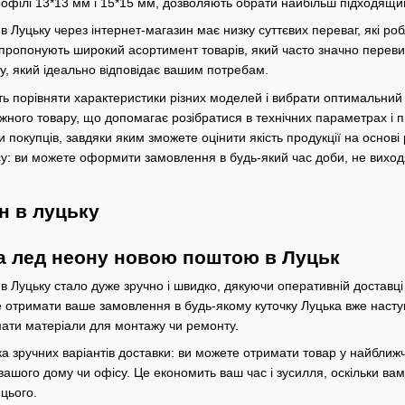
профілі 13*13 мм і 15*15 мм, дозволяють обрати найбільш підходящи
 в Луцьку через інтернет-магазин має низку суттєвих переваг, які 
пропонують широкий асортимент товарів, який часто значно переви
у, який ідеально відповідає вашим потребам.
ть порівняти характеристики різних моделей і вибрати оптимальний в
жного товару, що допомагає розібратися в технічних параметрах і 
и покупців, завдяки яким зможете оцінити якість продукції на осно
су: ви можете оформити замовлення в будь-який час доби, не виход
а лед неону новою поштою в Луцьк
 в Луцьку стало дуже зручно і швидко, дякуючи оперативній доставц
 отримати ваше замовлення в будь-якому куточку Луцька вже наступ
мати матеріали для монтажу чи ремонту.
а зручних варіантів доставки: ви можете отримати товар у найближч
ашого дому чи офісу. Це економить ваш час і зусилля, оскільки ва
цього.