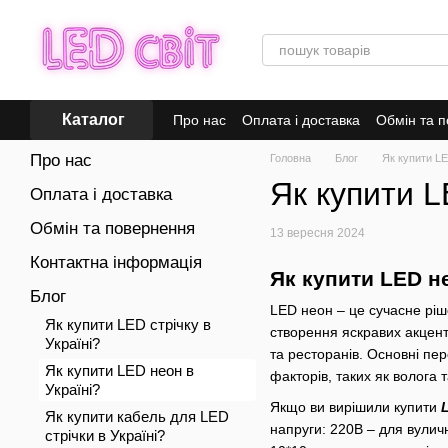
Перейти до основного контенту
Каталог
Про нас
Оплата і доставка
Обмін та 
Про нас
Головна
Блог
Як купити LE
Як купити L
Оплата і доставка
Обмін та повернення
13 вересня 2024
Контактна інформація
Як купити LED не
Блог
LED неон – це сучасне ріше
Як купити LED стрічку в
створення яскравих акценті
Україні?
та ресторанів. Основні пер
Як купити LED неон в
факторів, таких як волога
Україні?
Якщо ви вирішили купити
Як купити кабель для LED
напруги: 220В – для вуличн
стрічки в Україні?