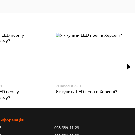
24
21 вересня 2024
ED неон у
Як купити LED неон в Херсоні?
кому?
 інформація
6
093-389-11-26