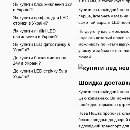
10*10 мм, а також круглі 
Як купити блок живлення 12v
в Україні?
Купити світлодіодний неон
перше, інтернет-магазини 
Як купити профіль для LED
саме той варіант LED неон
стрічки в Україні?
Як купити лінійні LED
По-друге, у вас є можливіс
світильники в Україні?
надають детальні описи ко
можливість почитати відгук
Як купити LED фітострічку в
Україні?
уникнути зайвих витрат ча
людей.
Де купити блоки живлення
24v в Україні?
Де купити LED стрічку 5v в
Україні?
Швидка доставк
Купити світлодіодний неон
цією копманією. Ви можете
необхідно терміново отри
Нова Пошта пропонує кільк
безпосередньо до дверей в
відповідний транспорт для 